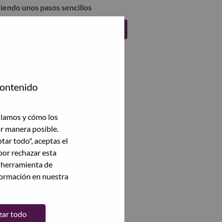
uiendo unos pasos sencillos
Regístrate
contenido
ilamos y cómo los
or manera posible.
ptar todo", aceptas el
por rechazar esta
a herramienta de
formación en nuestra
zar todo