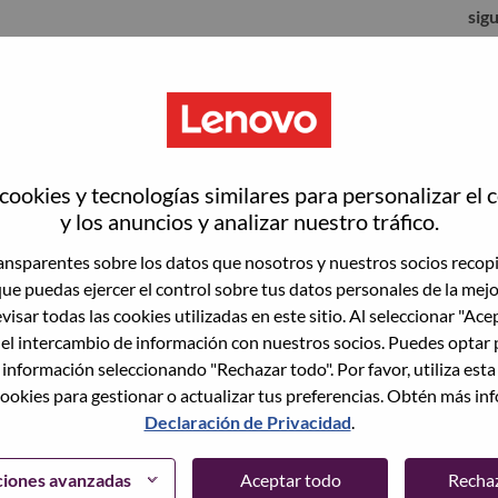
sig
ookies y tecnologías similares para personalizar el 
y los anuncios y analizar nuestro tráfico.
nsparentes sobre los datos que nosotros y nuestros socios recop
que puedas ejercer el control sobre tus datos personales de la mej
visar todas las cookies utilizadas en este sitio. Al seleccionar "Ace
 el intercambio de información con nuestros socios. Puedes optar 
to vacante actual, tenemos su correo electrónico
lvidó su contraseña?" para restablecer e iniciar
 información seleccionando "Rechazar todo". Por favor, utiliza est
ookies para gestionar o actualizar tus preferencias. Obtén más in
Declaración de Privacidad
.
egistrarte como nuevo usuario, comunícate con
support@lenovo.com
con los detalles del error y
ciones avanzadas
Aceptar todo
Recha
ncluye "Problema de inicio de sesión del