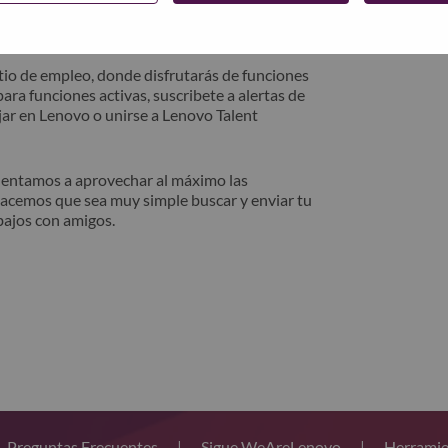
trónico. Un miembro de nuestro equipo se
después de la revisión.
io de empleo, donde disfrutarás de funciones
ara funciones activas, suscribete a alertas de
ar en Lenovo o unirse a Lenovo Talent
alentamos a aprovechar al máximo las
hacemos que sea muy simple buscar y enviar tu
bajos con amigos.
Preguntas Frecuentes
|
Sigue WeAreLenovo
|
Herramie