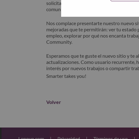
solicitante" en el asunto de su correo elec
comunicará contigo para obtener asistencia 
Nos complace presentarte nuestro nuevo sit
mejoradas que te permitirán: ver tu estado p
empleo, explorar por qué nos encanta trabaj
Community.
Esperamos que te guste el nuevo sitio y te 
actualizaciones. Como usuario recurrente, 
interés por nuevos trabajos o compartir tra
Smarter takes you!
Volver
Lenovo.com
|
Privacidad
|
Términos de uso
|