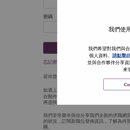
密碼
我們使用
登入
我們希望對我們與合
個人資料。
請點擊
忘記密碼了？
並與合作夥伴分享資訊
來
若你曾使用你的電子郵件申請我們的職位，
Co
如遇上登入問題，或無法建立帳號。請連
在郵件的主題寫上 “Application logi
將盡快與你聯絡。
我們非常榮幸與你分享我們全新的求職網
的狀況，訂閱新職位發佈資訊，了解為何
團。