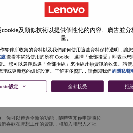
cookie及類似技術以提供個性化的內容、廣告並
量。
作夥伴所收集的資料以及我們如何使用這些資料保持透明，讓您
此處
查看本網站使用的所有 Cookie。選擇「全部接受」即表示您同意
。您可以選擇點選「全部拒絕」來拒絕此類資訊的收集。請使用此 
管理或更新您的偏好設定。了解更多資訊，請參閱我們
的隱私聲
你可以選擇”忘記密碼”重新設定你的登入資料
okie設定
全都接受
拒
絡我們的人力資源部門
hrsupport@lenovo.com
請
n issue” 及在郵件中例明你遇到的問題和附上截圖。我們
頁。你可以透過全新的功能，隨時查閱你申請職位
我們喜歡在聯想工作的資訊，和加入聯想人才社