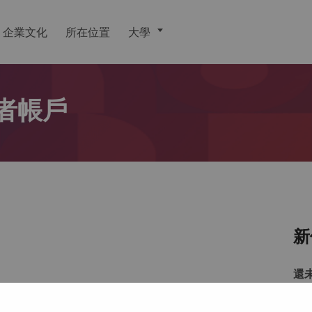
企業文化
所在位置
大學
者帳戶
新
還
戶