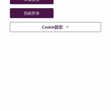
拒絕所有
登入
Cookie設定
忘記密碼了？
若你曾使用你的電子郵件申請我們的職位，你可以選擇”
忘記密碼”重新設定你的登入資料
如遇上登入問題，或無法建立帳號。請連絡我們的人力
資源部門
hrsupport@lenovo.com
請在郵件的主題寫上
“Application login issue” 及在郵件中例明你遇到的問題和
附上截圖。我們將盡快與你聯絡。
我們非常榮幸與你分享我們全新的求職網頁。你可以透
過全新的功能，隨時查閱你申請職位的狀況，訂閱新職
位發佈資訊，了解為何我們喜歡在聯想工作的資訊，和
加入聯想人才社團。