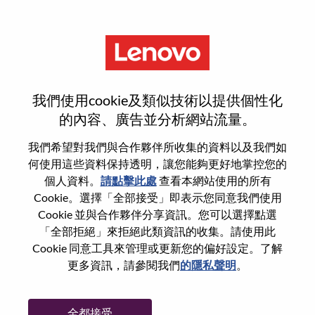
功能
登入或註冊新使用者帳戶
我們使用cookie及類似技術以提供個性化
的內容、廣告並分析網站流量。
我們希望對我們與合作夥伴所收集的資料以及我們如
何使用這些資料保持透明，讓您能夠更好地掌控您的
回訪使用者
個人資料。
請點擊此處
查看本網站使用的所有
Cookie。選擇「全部接受」即表示您同意我們使用
Cookie 並與合作夥伴分享資訊。您可以選擇點選
姓氏
「全部拒絕」來拒絕此類資訊的收集。請使用此
學位名稱
Cookie 同意工具來管理或更新您的偏好設定。了解
更多資訊，請參閱我們
的隱私聲明
。
密碼
全都接受