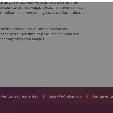
e de carreiras, onde você poderá desfrutar de
r seu status para vagas ativas, inscrever-se para
 trabalhar na Lenovo ou ingressar na Comunidade
 encorajamos a aproveitar ao máximo as
tornamos super simples pesquisar e enviar seu
lhar empregos com amigos.
Perguntas frequentes
|
Siga WeAreLenovo
|
Ferramenta