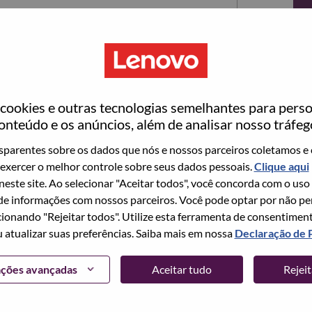
ookies e outras tecnologias semelhantes para perso
onteúdo e os anúncios, além de analisar nosso tráfeg
parentes sobre os dados que nós e nossos parceiros coletamos e 
exercer o melhor controle sobre seus dados pessoais.
Clique aqui
ta no momento, temos seu e-mail salvo em nosso
 neste site. Ao selecionar "Aceitar todos", você concorda com o uso
edefinir e fazer login.
e informações com nossos parceiros. Você pode optar por não perm
ionando "Rejeitar todos". Utilize esta ferramenta de consentimen
login e/ou registrar-se como um novo usuário,
u atualizar suas preferências. Saiba mais em nossa
Declaração de 
 em
hrsupport@lenovo.com
com os detalhes do seu
Problema de login do candidato" no assunto do e-
ações avançadas
Aceitar tudo
Rejei
m contato com você para obter suporte após a