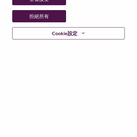
拒絕所有
登入
Cookie設定
忘記密碼了？
若你曾使用你的電子郵件申請我們的職位，你可以選擇”
忘記密碼”重新設定你的登入資料
如遇上登入問題，或無法建立帳號。請連絡我們的人力
資源部門
hrsupport@lenovo.com
請在郵件的主題寫上
“Application login issue” 及在郵件中例明你遇到的問題和
附上截圖。我們將盡快與你聯絡。
我們非常榮幸與你分享我們全新的求職網頁。你可以透
過全新的功能，隨時查閱你申請職位的狀況，訂閱新職
位發佈資訊，了解為何我們喜歡在聯想工作的資訊，和
加入聯想人才社團。