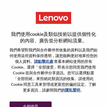
功能
登入或註冊新使用者帳戶
我們使用cookie及類似技術以提供個性化
的內容、廣告並分析網站流量。
我們希望對我們與合作夥伴所收集的資料以及我們如
何使用這些資料保持透明，讓您能夠更好地掌控您的
回訪使用者
個人資料。
請點擊此處
查看本網站使用的所有
Cookie。選擇「全部接受」即表示您同意我們使用
Cookie 並與合作夥伴分享資訊。您可以選擇點選
姓氏
「全部拒絕」來拒絕此類資訊的收集。請使用此
學位名稱
Cookie 同意工具來管理或更新您的偏好設定。了解
更多資訊，請參閱我們
的隱私聲明
。
密碼
全都接受