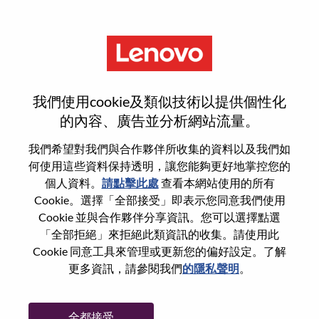
功能
登入或註冊新使用者帳戶
我們使用cookie及類似技術以提供個性化
的內容、廣告並分析網站流量。
我們希望對我們與合作夥伴所收集的資料以及我們如
何使用這些資料保持透明，讓您能夠更好地掌控您的
回訪使用者
個人資料。
請點擊此處
查看本網站使用的所有
Cookie。選擇「全部接受」即表示您同意我們使用
Cookie 並與合作夥伴分享資訊。您可以選擇點選
姓氏
「全部拒絕」來拒絕此類資訊的收集。請使用此
學位名稱
Cookie 同意工具來管理或更新您的偏好設定。了解
更多資訊，請參閱我們
的隱私聲明
。
密碼
全都接受