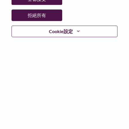
拒絕所有
登入
Cookie設定
忘記密碼了？
若你曾使用你的電子郵件申請我們的職位，你可以選擇”
忘記密碼”重新設定你的登入資料
如遇上登入問題，或無法建立帳號。請連絡我們的人力
資源部門
hrsupport@lenovo.com
請在郵件的主題寫上
“Application login issue” 及在郵件中例明你遇到的問題和
附上截圖。我們將盡快與你聯絡。
我們非常榮幸與你分享我們全新的求職網頁。你可以透
過全新的功能，隨時查閱你申請職位的狀況，訂閱新職
位發佈資訊，了解為何我們喜歡在聯想工作的資訊，和
加入聯想人才社團。