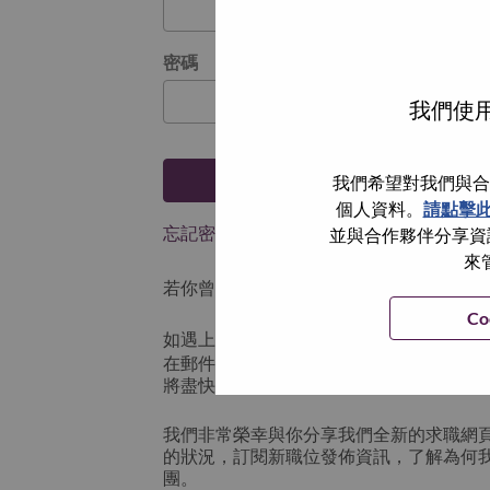
密碼
我們使用
登入
我們希望對我們與合
個人資料。
請點擊
忘記密碼了？
並與合作夥伴分享資訊
來
若你曾使用你的電子郵件申請我們的職位，
Co
如遇上登入問題，或無法建立帳號。請連
在郵件的主題寫上 “Application logi
將盡快與你聯絡。
我們非常榮幸與你分享我們全新的求職網
的狀況，訂閱新職位發佈資訊，了解為何
團。