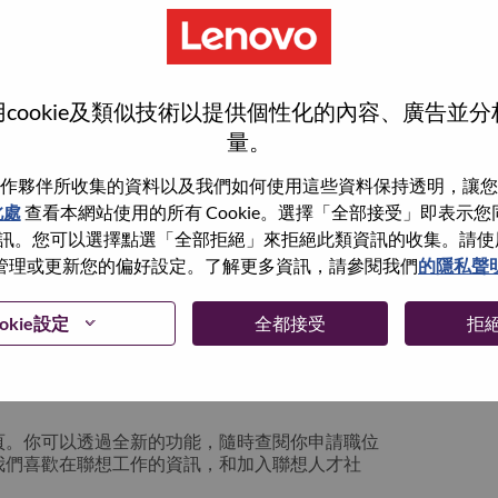
cookie及類似技術以提供個性化的內容、廣告並
量。
作夥伴所收集的資料以及我們如何使用這些資料保持透明，讓您
此處
查看本網站使用的所有 Cookie。選擇「全部接受」即表示您同意
。您可以選擇點選「全部拒絕」來拒絕此類資訊的收集。請使用此 
管理或更新您的偏好設定。了解更多資訊，請參閱我們
的隱私聲
你可以選擇”忘記密碼”重新設定你的登入資料
okie設定
全都接受
拒
絡我們的人力資源部門
hrsupport@lenovo.com
請
n issue” 及在郵件中例明你遇到的問題和附上截圖。我們
頁。你可以透過全新的功能，隨時查閱你申請職位
我們喜歡在聯想工作的資訊，和加入聯想人才社