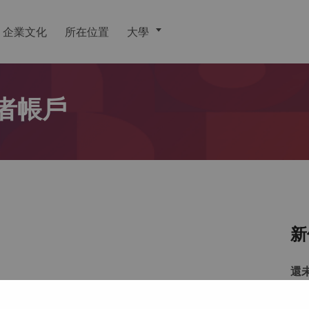
企業文化
所在位置
大學
者帳戶
新
還
戶