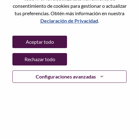
consentimiento de cookies para gestionar o actualizar
tus preferencias. Obtén más información en nuestra
Declaración de Privacidad
.
Contraseña
Aceptar todo
Rechazar todo
Iniciar sesión
¿Has olvidado tu contraseña?
Configuraciones avanzadas
Si eres un solicitante reciente para un puesto vacante
actual, tenemos su correo electrónico guardado en
nuestro sistema; seleccione "¿Olvidó su contraseña?" para
restablecer e iniciar sesión.
Si tienes problemas para iniciar sesión o registrarte como
nuevo usuario, comunícate con nuestro equipo de
recursos humanos en
hrsupport@lenovo.com
con los