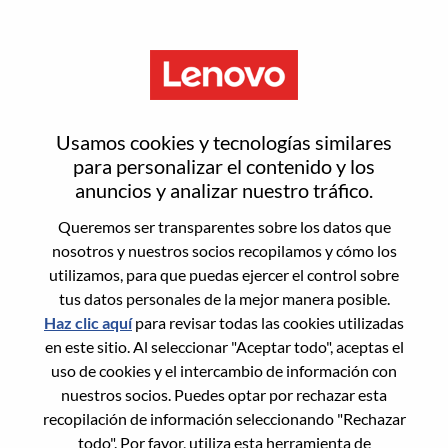
Menú
Inicia sesión o regístrate para
Usamos cookies y tecnologías similares
obtener una nueva cuenta de
para personalizar el contenido y los
anuncios y analizar nuestro tráfico.
usuario
Queremos ser transparentes sobre los datos que
nosotros y nuestros socios recopilamos y cómo los
utilizamos, para que puedas ejercer el control sobre
tus datos personales de la mejor manera posible.
Haz clic aquí
para revisar todas las cookies utilizadas
en este sitio. Al seleccionar "Aceptar todo", aceptas el
Usuario recurrente
uso de cookies y el intercambio de información con
nuestros socios. Puedes optar por rechazar esta
Inicio de sesión
recopilación de información seleccionando "Rechazar
Apellido
todo". Por favor, utiliza esta herramienta de