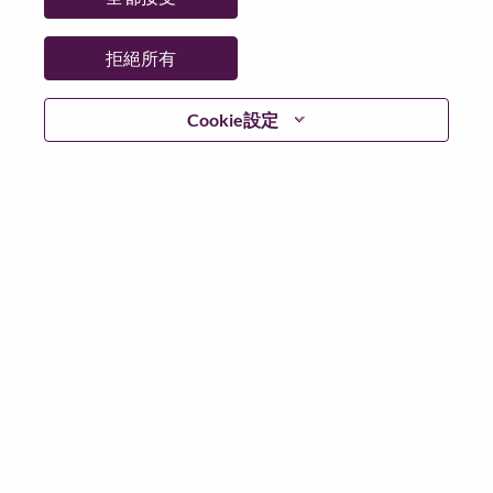
拒絕所有
登入
Cookie設定
忘記密碼了？
若你曾使用你的電子郵件申請我們的職位，你可以選擇”
忘記密碼”重新設定你的登入資料
如遇上登入問題，或無法建立帳號。請連絡我們的人力
資源部門
hrsupport@lenovo.com
請在郵件的主題寫上
“Application login issue” 及在郵件中例明你遇到的問題和
附上截圖。我們將盡快與你聯絡。
我們非常榮幸與你分享我們全新的求職網頁。你可以透
過全新的功能，隨時查閱你申請職位的狀況，訂閱新職
位發佈資訊，了解為何我們喜歡在聯想工作的資訊，和
加入聯想人才社團。