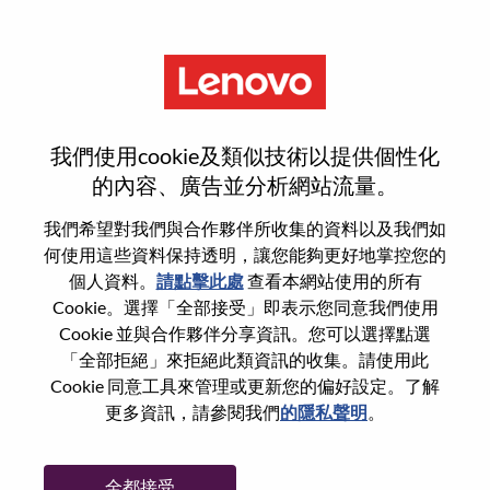
功能
登入或註冊新使用者帳戶
我們使用cookie及類似技術以提供個性化
的內容、廣告並分析網站流量。
我們希望對我們與合作夥伴所收集的資料以及我們如
何使用這些資料保持透明，讓您能夠更好地掌控您的
回訪使用者
個人資料。
請點擊此處
查看本網站使用的所有
Cookie。選擇「全部接受」即表示您同意我們使用
Cookie 並與合作夥伴分享資訊。您可以選擇點選
姓氏
「全部拒絕」來拒絕此類資訊的收集。請使用此
學位名稱
Cookie 同意工具來管理或更新您的偏好設定。了解
更多資訊，請參閱我們
的隱私聲明
。
密碼
全都接受