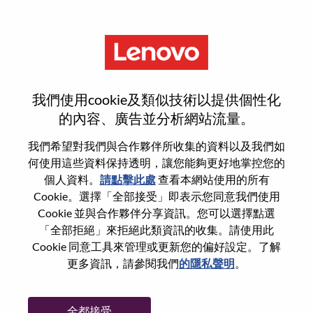
功能
重設密碼
我們使用cookie及類似技術以提供個性化
的內容、廣告並分析網站流量。
您是否確定要重設密碼？
我們希望對我們與合作夥伴所收集的資料以及我們如
何使用這些資料保持透明，讓您能夠更好地掌控您的
個人資料。
請點擊此處
查看本網站使用的所有
Enter the email address associated with your
Cookie。選擇「全部接受」即表示您同意我們使用
account, then click "Continue".
Cookie 並與合作夥伴分享資訊。您可以選擇點選
「全部拒絕」來拒絕此類資訊的收集。請使用此
我們將會傳送重設密碼連結的電子郵件。
Cookie 同意工具來管理或更新您的偏好設定。了解
更多資訊，請參閱我們
的隱私聲明
。
透過電子郵件重設密碼
電子郵件
*
全都接受