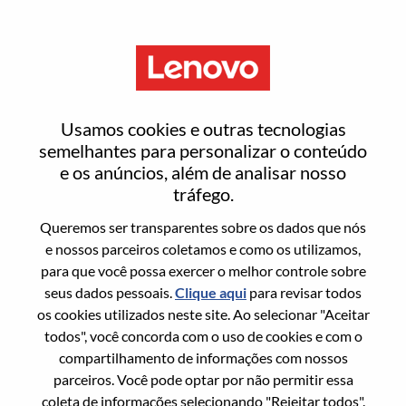
Menu
Redefinir senha
Usamos cookies e outras tecnologias
semelhantes para personalizar o conteúdo
e os anúncios, além de analisar nosso
Tem certeza que deseja redefinir sua
tráfego.
senha?
Queremos ser transparentes sobre os dados que nós
e nossos parceiros coletamos e como os utilizamos,
para que você possa exercer o melhor controle sobre
Enter the email address associated with your
seus dados pessoais.
Clique aqui
para revisar todos
account, then click "Continue".
os cookies utilizados neste site. Ao selecionar "Aceitar
todos", você concorda com o uso de cookies e com o
Vamos enviar por email um link para você
compartilhamento de informações com nossos
redefinir sua senha.
parceiros. Você pode optar por não permitir essa
coleta de informações selecionando "Rejeitar todos".