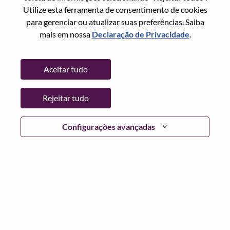
Redefinir senha com seu email
Email
*
Utilize esta ferramenta de consentimento de cookies
para gerenciar ou atualizar suas preferências. Saiba
mais em nossa
Declaração de Privacidade
.
Continuar
Aceitar tudo
Voltar
Rejeitar tudo
Configurações avançadas
Lenovo.com
Privacidade
|
Termos de uso
|
Perguntas
frequentes
Siga WeAreLenovo
|
Ferramenta de
Consentimento de Cookies