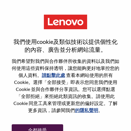
功能
重設密碼
我們使用cookie及類似技術以提供個性化
的內容、廣告並分析網站流量。
您是否確定要重設密碼？
我們希望對我們與合作夥伴所收集的資料以及我們如
何使用這些資料保持透明，讓您能夠更好地掌控您的
個人資料。
請點擊此處
查看本網站使用的所有
Enter the email address associated with your
Cookie。選擇「全部接受」即表示您同意我們使用
account, then click "Continue".
Cookie 並與合作夥伴分享資訊。您可以選擇點選
「全部拒絕」來拒絕此類資訊的收集。請使用此
我們將會傳送重設密碼連結的電子郵件。
Cookie 同意工具來管理或更新您的偏好設定。了解
更多資訊，請參閱我們
的隱私聲明
。
透過電子郵件重設密碼
電子郵件
*
全都接受