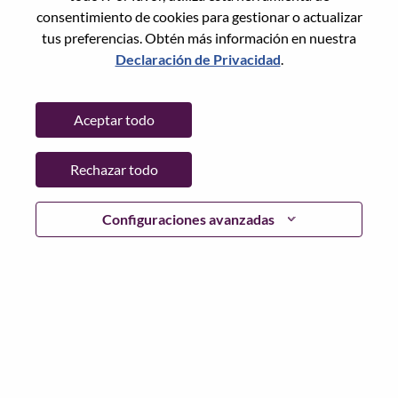
Restablece la contraseña con tu correo electrónico
Correo electrónico
*
consentimiento de cookies para gestionar o actualizar
tus preferencias. Obtén más información en nuestra
Declaración de Privacidad
.
Continuar
Aceptar todo
Volver
Rechazar todo
Configuraciones avanzadas
Lenovo.com
Privacidad
|
Términos de uso
|
Preguntas
Frecuentes
Sigue WeAreLenovo
|
Herramienta
de Consentimiento de Cookies