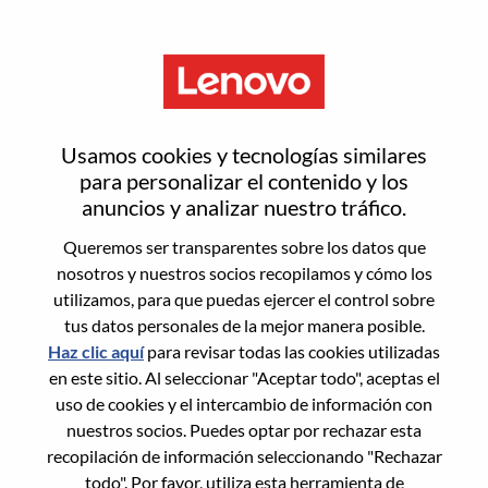
Menú
Restablecer contraseña
Usamos cookies y tecnologías similares
para personalizar el contenido y los
anuncios y analizar nuestro tráfico.
¿Estás seguro de que deseas
Queremos ser transparentes sobre los datos que
restablecer tu contraseña?
nosotros y nuestros socios recopilamos y cómo los
utilizamos, para que puedas ejercer el control sobre
tus datos personales de la mejor manera posible.
Enter the email address associated with your
Haz clic aquí
para revisar todas las cookies utilizadas
account, then click "Continue".
en este sitio. Al seleccionar "Aceptar todo", aceptas el
uso de cookies y el intercambio de información con
Te enviaremos un enlace por correo
nuestros socios. Puedes optar por rechazar esta
electrónico para restablecer tu contraseña.
recopilación de información seleccionando "Rechazar
todo". Por favor, utiliza esta herramienta de