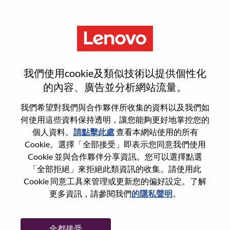
功能
重設密碼
我們使用cookie及類似技術以提供個性化
的內容、廣告並分析網站流量。
您是否確定要重設密碼？
我們希望對我們與合作夥伴所收集的資料以及我們如
何使用這些資料保持透明，讓您能夠更好地掌控您的
個人資料。
請點擊此處
查看本網站使用的所有
Enter the email address associated with your
Cookie。選擇「全部接受」即表示您同意我們使用
account, then click "Continue".
Cookie 並與合作夥伴分享資訊。您可以選擇點選
「全部拒絕」來拒絕此類資訊的收集。請使用此
我們將會傳送重設密碼連結的電子郵件。
Cookie 同意工具來管理或更新您的偏好設定。了解
更多資訊，請參閱我們
的隱私聲明
。
透過電子郵件重設密碼
電子郵件
*
全都接受