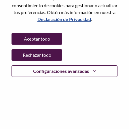
Restablece la contraseña con tu correo electrónico
Correo electrónico
*
consentimiento de cookies para gestionar o actualizar
tus preferencias. Obtén más información en nuestra
Declaración de Privacidad
.
Continuar
Aceptar todo
Volver
Rechazar todo
Configuraciones avanzadas
Lenovo.com
Privacidad
|
Términos de uso
|
Preguntas
Frecuentes
Sigue WeAreLenovo
|
Herramienta
de Consentimiento de Cookies