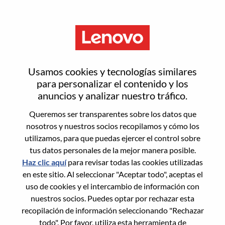
Menú
Restablecer contraseña
Usamos cookies y tecnologías similares
para personalizar el contenido y los
anuncios y analizar nuestro tráfico.
¿Estás seguro de que deseas
Queremos ser transparentes sobre los datos que
restablecer tu contraseña?
nosotros y nuestros socios recopilamos y cómo los
utilizamos, para que puedas ejercer el control sobre
tus datos personales de la mejor manera posible.
Enter the email address associated with your
Haz clic aquí
para revisar todas las cookies utilizadas
account, then click "Continue".
en este sitio. Al seleccionar "Aceptar todo", aceptas el
uso de cookies y el intercambio de información con
Te enviaremos un enlace por correo
nuestros socios. Puedes optar por rechazar esta
electrónico para restablecer tu contraseña.
recopilación de información seleccionando "Rechazar
todo". Por favor, utiliza esta herramienta de