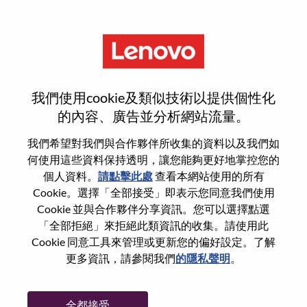
功能
重設密碼
我們使用cookie及類似技術以提供個性化
的內容、廣告並分析網站流量。
您是否確定要重設密碼？
我們希望對我們與合作夥伴所收集的資料以及我們如
何使用這些資料保持透明，讓您能夠更好地掌控您的
個人資料。
請點擊此處
查看本網站使用的所有
Enter the email address associated with your
Cookie。選擇「全部接受」即表示您同意我們使用
account, then click "Continue".
Cookie 並與合作夥伴分享資訊。您可以選擇點選
「全部拒絕」來拒絕此類資訊的收集。請使用此
我們將會傳送重設密碼連結的電子郵件。
Cookie 同意工具來管理或更新您的偏好設定。了解
更多資訊，請參閱我們
的隱私聲明
。
透過電子郵件重設密碼
電子郵件
*
全都接受