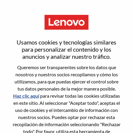
Menú
Restablecer contraseña
Usamos cookies y tecnologías similares
para personalizar el contenido y los
anuncios y analizar nuestro tráfico.
¿Estás seguro de que deseas
Queremos ser transparentes sobre los datos que
restablecer tu contraseña?
nosotros y nuestros socios recopilamos y cómo los
utilizamos, para que puedas ejercer el control sobre
tus datos personales de la mejor manera posible.
Enter the email address associated with your
Haz clic aquí
para revisar todas las cookies utilizadas
account, then click "Continue".
en este sitio. Al seleccionar "Aceptar todo", aceptas el
uso de cookies y el intercambio de información con
Te enviaremos un enlace por correo
nuestros socios. Puedes optar por rechazar esta
electrónico para restablecer tu contraseña.
recopilación de información seleccionando "Rechazar
todo". Por favor, utiliza esta herramienta de