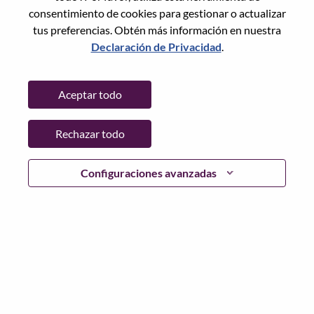
Restablece la contraseña con tu correo electrónico
Correo electrónico
*
consentimiento de cookies para gestionar o actualizar
tus preferencias. Obtén más información en nuestra
Declaración de Privacidad
.
Continuar
Aceptar todo
Volver
Rechazar todo
Configuraciones avanzadas
Lenovo.com
Privacidad
|
Términos de uso
|
Preguntas
Frecuentes
Sigue WeAreLenovo
|
Herramienta
de Consentimiento de Cookies