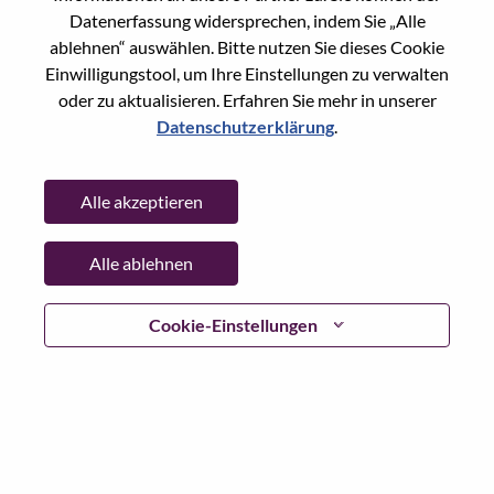
Datenerfassung widersprechen, indem Sie „Alle
Date:
Montag, Juni 8, 2026
ablehnen“ auswählen. Bitte nutzen Sie dieses Cookie
Working Time:
Full-time
Einwilligungstool, um Ihre Einstellungen zu verwalten
Additional Locations
:
oder zu aktualisieren. Erfahren Sie mehr in unserer
* Slovakia
Datenschutzerklärung
.
Why Work at Lenovo
Alle akzeptieren
We are Lenovo. We do what we say. We own what we do.
Alle ablehnen
We WOW our customers.
Cookie-Einstellungen
Lenovo is a US$83 billion revenue global technology
powerhouse, ranked #153 in the Fortune Global 500, and
serving millions of customers every day in 180 markets.
Focused on a bold vision to deliver Smarter Technology
for All, Lenovo has built on its success as the world’s
largest PC company with a full-stack portfolio of AI-
enabled, AI-ready, and AI-optimized devices (PCs,