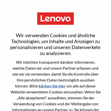
Menu
Senior AI Platform Engineer
Wir verwenden Cookies und ähnliche
Technologien, um Inhalte und Anzeigen zu
personalisieren und unseren Datenverkehr
zu analysieren.
Wir möchten transparent darüber informieren,
General Information
welche Daten wir und unsere Partner erfassen und
wie wir sie verwenden, damit Sie die Kontrolle über
Req #
WD00099448
Ihre persönlichen Daten bestmöglich ausüben
Career Area
Künstliche Intelligenz
können. Bitte
klicken Sie hier
um alle auf dieser
Website verwendeten Cookies einzusehen. Wenn Sie
Country/Region:
Slowakei
„Alle akzeptieren“ auswählen, stimmen Sie der
State:
Bratislavský kraj
Verwendung von Cookies und der Weitergabe von
City:
Mobile
Informationen an unsere Partner zu. Sie können der