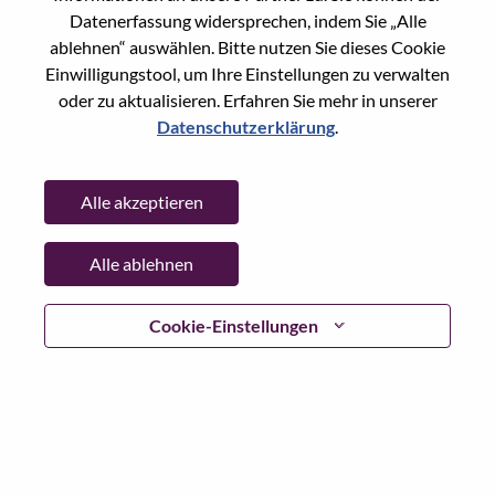
Datenerfassung widersprechen, indem Sie „Alle
Passwort
ablehnen“ auswählen. Bitte nutzen Sie dieses Cookie
Einwilligungstool, um Ihre Einstellungen zu verwalten
oder zu aktualisieren. Erfahren Sie mehr in unserer
Datenschutzerklärung
.
Anmelden
Alle akzeptieren
Passwort vergessen?
Alle ablehnen
Wenn Sie sich erst vor kurzem für eine offene Stelle
beworben haben, haben wir Ihre E-Mail in unserem
System gespeichert; bitte wählen Sie "Passwort
Cookie-Einstellungen
vergessen", um Ihr Passwort zurückzusetzen und sich
einzuloggen.
Wenn Sie Probleme beim Einloggen und/ oder bei der
Registrierung als neuer Benutzer haben, wenden Sie sich
bitte an unser HR-Team unter
hrsupport@lenovo.com
nd
teilen Sie uns die Einzelheiten Ihrer Fehlermeldung sowie