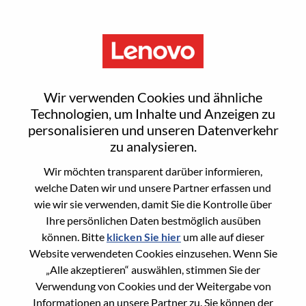
Menu
Sign In or Register for a new
Wir verwenden Cookies und ähnliche
user account
Technologien, um Inhalte und Anzeigen zu
personalisieren und unseren Datenverkehr
zu analysieren.
Wir möchten transparent darüber informieren,
welche Daten wir und unsere Partner erfassen und
wie wir sie verwenden, damit Sie die Kontrolle über
Bereits registrierter Benutzer
Ihre persönlichen Daten bestmöglich ausüben
können. Bitte
klicken Sie hier
um alle auf dieser
Anmeldung
Website verwendeten Cookies einzusehen. Wenn Sie
Nachname
„Alle akzeptieren“ auswählen, stimmen Sie der
Verwendung von Cookies und der Weitergabe von
Informationen an unsere Partner zu. Sie können der