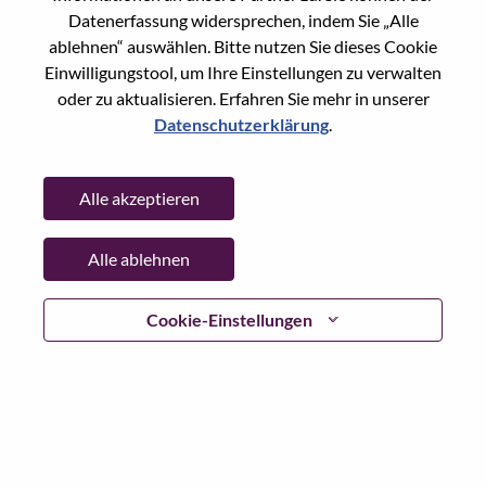
Datenerfassung widersprechen, indem Sie „Alle
Passwort
ablehnen“ auswählen. Bitte nutzen Sie dieses Cookie
Einwilligungstool, um Ihre Einstellungen zu verwalten
oder zu aktualisieren. Erfahren Sie mehr in unserer
Datenschutzerklärung
.
Anmelden
Alle akzeptieren
Passwort vergessen?
Alle ablehnen
Wenn Sie sich erst vor kurzem für eine offene Stelle
beworben haben, haben wir Ihre E-Mail in unserem
System gespeichert; bitte wählen Sie "Passwort
Cookie-Einstellungen
vergessen", um Ihr Passwort zurückzusetzen und sich
einzuloggen.
Wenn Sie Probleme beim Einloggen und/ oder bei der
Registrierung als neuer Benutzer haben, wenden Sie sich
bitte an unser HR-Team unter
hrsupport@lenovo.com
nd
teilen Sie uns die Einzelheiten Ihrer Fehlermeldung sowie