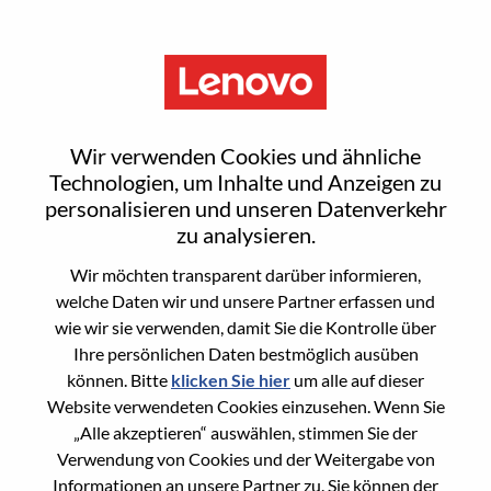
Menu
Sign In or Register for a new
Wir verwenden Cookies und ähnliche
user account
Technologien, um Inhalte und Anzeigen zu
personalisieren und unseren Datenverkehr
zu analysieren.
Wir möchten transparent darüber informieren,
welche Daten wir und unsere Partner erfassen und
wie wir sie verwenden, damit Sie die Kontrolle über
Bereits registrierter Benutzer
Ihre persönlichen Daten bestmöglich ausüben
können. Bitte
klicken Sie hier
um alle auf dieser
Anmeldung
Website verwendeten Cookies einzusehen. Wenn Sie
Nachname
„Alle akzeptieren“ auswählen, stimmen Sie der
Verwendung von Cookies und der Weitergabe von
Informationen an unsere Partner zu. Sie können der