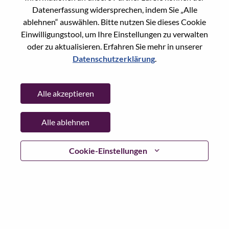
Datenerfassung widersprechen, indem Sie „Alle
Passwort
ablehnen“ auswählen. Bitte nutzen Sie dieses Cookie
Einwilligungstool, um Ihre Einstellungen zu verwalten
oder zu aktualisieren. Erfahren Sie mehr in unserer
Datenschutzerklärung
.
Anmelden
Alle akzeptieren
Passwort vergessen?
Alle ablehnen
Wenn Sie sich erst vor kurzem für eine offene Stelle
beworben haben, haben wir Ihre E-Mail in unserem
System gespeichert; bitte wählen Sie "Passwort
Cookie-Einstellungen
vergessen", um Ihr Passwort zurückzusetzen und sich
einzuloggen.
Wenn Sie Probleme beim Einloggen und/ oder bei der
Registrierung als neuer Benutzer haben, wenden Sie sich
bitte an unser HR-Team unter
hrsupport@lenovo.com
nd
teilen Sie uns die Einzelheiten Ihrer Fehlermeldung sowie