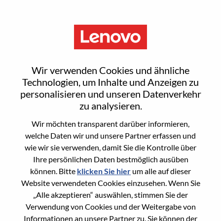
Menu
Sign In or Register for a new
Wir verwenden Cookies und ähnliche
user account
Technologien, um Inhalte und Anzeigen zu
personalisieren und unseren Datenverkehr
zu analysieren.
Wir möchten transparent darüber informieren,
welche Daten wir und unsere Partner erfassen und
wie wir sie verwenden, damit Sie die Kontrolle über
Bereits registrierter Benutzer
Ihre persönlichen Daten bestmöglich ausüben
können. Bitte
klicken Sie hier
um alle auf dieser
Anmeldung
Website verwendeten Cookies einzusehen. Wenn Sie
Nachname
„Alle akzeptieren“ auswählen, stimmen Sie der
Verwendung von Cookies und der Weitergabe von
Informationen an unsere Partner zu. Sie können der