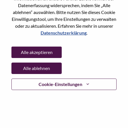
Datenerfassung widersprechen, indem Sie „Alle
Passwort
ablehnen“ auswählen. Bitte nutzen Sie dieses Cookie
Einwilligungstool, um Ihre Einstellungen zu verwalten
oder zu aktualisieren. Erfahren Sie mehr in unserer
Datenschutzerklärung
.
Anmelden
Alle akzeptieren
Passwort vergessen?
Alle ablehnen
Wenn Sie sich erst vor kurzem für eine offene Stelle
beworben haben, haben wir Ihre E-Mail in unserem
System gespeichert; bitte wählen Sie "Passwort
Cookie-Einstellungen
vergessen", um Ihr Passwort zurückzusetzen und sich
einzuloggen.
Wenn Sie Probleme beim Einloggen und/ oder bei der
Registrierung als neuer Benutzer haben, wenden Sie sich
bitte an unser HR-Team unter
hrsupport@lenovo.com
nd
teilen Sie uns die Einzelheiten Ihrer Fehlermeldung sowie