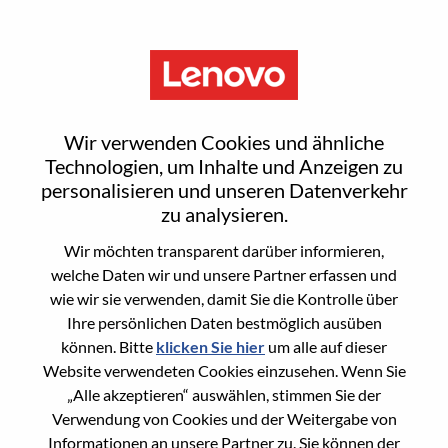
Menu
Sign In or Register for a new
Wir verwenden Cookies und ähnliche
user account
Technologien, um Inhalte und Anzeigen zu
personalisieren und unseren Datenverkehr
zu analysieren.
Wir möchten transparent darüber informieren,
welche Daten wir und unsere Partner erfassen und
wie wir sie verwenden, damit Sie die Kontrolle über
Bereits registrierter Benutzer
Ihre persönlichen Daten bestmöglich ausüben
können. Bitte
klicken Sie hier
um alle auf dieser
Anmeldung
Website verwendeten Cookies einzusehen. Wenn Sie
Nachname
„Alle akzeptieren“ auswählen, stimmen Sie der
Verwendung von Cookies und der Weitergabe von
Informationen an unsere Partner zu. Sie können der