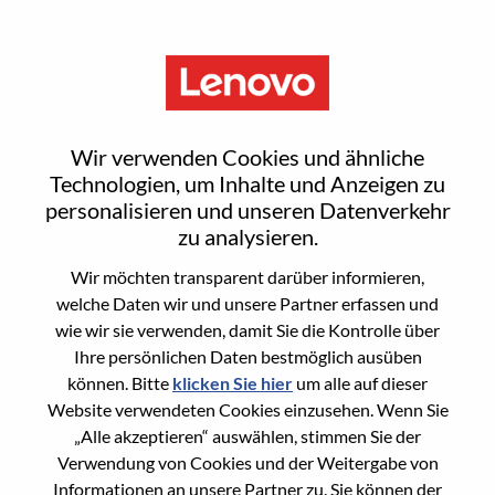
Menu
Sign In or Register for a new
Wir verwenden Cookies und ähnliche
user account
Technologien, um Inhalte und Anzeigen zu
personalisieren und unseren Datenverkehr
zu analysieren.
Wir möchten transparent darüber informieren,
welche Daten wir und unsere Partner erfassen und
wie wir sie verwenden, damit Sie die Kontrolle über
Bereits registrierter Benutzer
Ihre persönlichen Daten bestmöglich ausüben
können. Bitte
klicken Sie hier
um alle auf dieser
Anmeldung
Website verwendeten Cookies einzusehen. Wenn Sie
Nachname
„Alle akzeptieren“ auswählen, stimmen Sie der
Verwendung von Cookies und der Weitergabe von
Informationen an unsere Partner zu. Sie können der