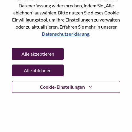
Datenerfassung widersprechen, indem Sie „Alle
Passwort
ablehnen“ auswählen. Bitte nutzen Sie dieses Cookie
Einwilligungstool, um Ihre Einstellungen zu verwalten
oder zu aktualisieren. Erfahren Sie mehr in unserer
Datenschutzerklärung
.
Anmelden
Alle akzeptieren
Passwort vergessen?
Alle ablehnen
Wenn Sie sich erst vor kurzem für eine offene Stelle
beworben haben, haben wir Ihre E-Mail in unserem
System gespeichert; bitte wählen Sie "Passwort
Cookie-Einstellungen
vergessen", um Ihr Passwort zurückzusetzen und sich
einzuloggen.
Wenn Sie Probleme beim Einloggen und/ oder bei der
Registrierung als neuer Benutzer haben, wenden Sie sich
bitte an unser HR-Team unter
hrsupport@lenovo.com
nd
teilen Sie uns die Einzelheiten Ihrer Fehlermeldung sowie