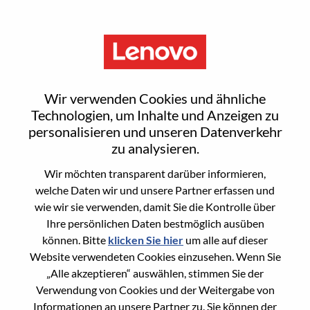
Menu
Sign In or Register for a new
Wir verwenden Cookies und ähnliche
user account
Technologien, um Inhalte und Anzeigen zu
personalisieren und unseren Datenverkehr
zu analysieren.
Wir möchten transparent darüber informieren,
welche Daten wir und unsere Partner erfassen und
wie wir sie verwenden, damit Sie die Kontrolle über
Bereits registrierter Benutzer
Ihre persönlichen Daten bestmöglich ausüben
können. Bitte
klicken Sie hier
um alle auf dieser
Anmeldung
Website verwendeten Cookies einzusehen. Wenn Sie
Nachname
„Alle akzeptieren“ auswählen, stimmen Sie der
Verwendung von Cookies und der Weitergabe von
Informationen an unsere Partner zu. Sie können der