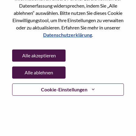
Datenerfassung widersprechen, indem Sie „Alle
Passwort
ablehnen“ auswählen. Bitte nutzen Sie dieses Cookie
Einwilligungstool, um Ihre Einstellungen zu verwalten
oder zu aktualisieren. Erfahren Sie mehr in unserer
Datenschutzerklärung
.
Anmelden
Alle akzeptieren
Passwort vergessen?
Alle ablehnen
Wenn Sie sich erst vor kurzem für eine offene Stelle
beworben haben, haben wir Ihre E-Mail in unserem
System gespeichert; bitte wählen Sie "Passwort
Cookie-Einstellungen
vergessen", um Ihr Passwort zurückzusetzen und sich
einzuloggen.
Wenn Sie Probleme beim Einloggen und/ oder bei der
Registrierung als neuer Benutzer haben, wenden Sie sich
bitte an unser HR-Team unter
hrsupport@lenovo.com
nd
teilen Sie uns die Einzelheiten Ihrer Fehlermeldung sowie