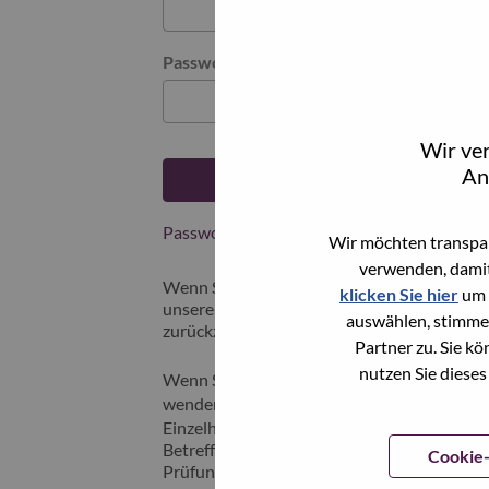
Passwort
Wir ve
An
Anmelden
Passwort vergessen?
Wir möchten transpar
verwenden, damit
Wenn Sie sich erst vor kurzem für eine offe
klicken Sie hier
um 
unserem System gespeichert; bitte wählen S
auswählen, stimme
zurückzusetzen und sich einzuloggen.
Partner zu. Sie k
nutzen Sie dieses
Wenn Sie Probleme beim Einloggen und/ oder
wenden Sie sich bitte an unser HR-Team un
Einzelheiten Ihrer Fehlermeldung sowie ents
Betreffzeile Ihrer E-Mail "Applicant Login I
Cookie-
Prüfung mit Ihnen in Verbindung setzen.