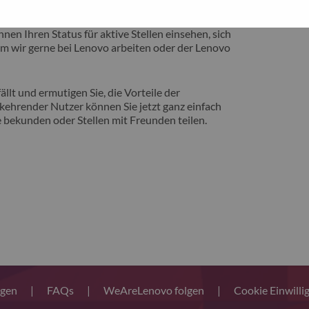
eite vorstellen zu können, auf der Sie von
nen Ihren Status für aktive Stellen einsehen, sich
m wir gerne bei Lenovo arbeiten oder der Lenovo
llt und ermutigen Sie, die Vorteile der
ehrender Nutzer können Sie jetzt ganz einfach
 bekunden oder Stellen mit Freunden teilen.
ngen
|
FAQs
|
WeAreLenovo folgen
|
Cookie Einwilli