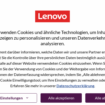
rwenden Cookies und ähnliche Technologien, um Inha
zeigen zu personalisieren und unseren Datenverkehr
analysieren.
ent darüber informieren, welche Daten wir und unsere Partner erf
 Sie die Kontrolle über Ihre persönlichen Daten bestmöglich ausü
ne Stelle beworben haben, haben wir Ihre E-Mail in
alle auf dieser Website verwendeten Cookies einzusehen. Wenn Si
ie "Passwort vergessen", um Ihr Passwort
n Sie der Verwendung von Cookies und der Weitergabe von Infor
önnen der Datenerfassung widersprechen, indem Sie „Alle ablehnen
 Cookie Einwilligungstool, um Ihre Einstellungen zu verwalten oder
 bei der Registrierung als neuer Benutzer haben,
Erfahren Sie mehr in unserer
Datenschutzerklärung
.
ter
hrsupport@lenovo.com
nd teilen Sie uns die
prechende Screenshots mit. Bitte geben Sie in der
ssue" an. Ein Mitglied unseres Teams wird sich nach
Einstellungen
Alle akzeptieren
Alle 