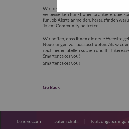
Wir freuen uns, Ihnen unsere neue Karrieres
verbesserten Funktionen profitieren. Sie kön
für Job Alerts anmelden, herausfinden waru
Talent Community beitreten.
Wir hoffen, dass Ihnen die neue Website gefä
Neuerungen voll auszuschöpfen. Als wiederk
nach neuen Stellen suchen und Ihr Interesse
Smarter takes you!
Smarter takes you!
Go Back
Lenovo.com
|
Datenschutz
|
Nutzungsbedingu