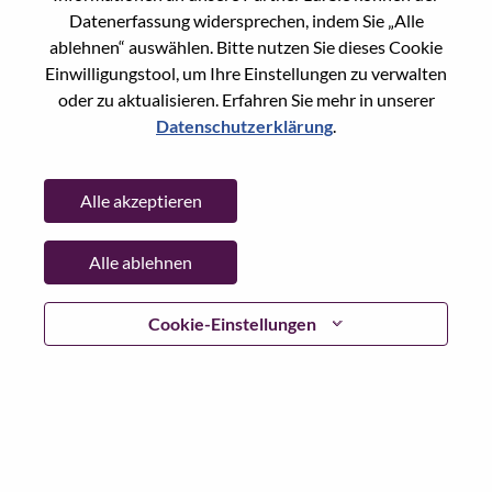
Datenerfassung widersprechen, indem Sie „Alle
Passwort
ablehnen“ auswählen. Bitte nutzen Sie dieses Cookie
Einwilligungstool, um Ihre Einstellungen zu verwalten
oder zu aktualisieren. Erfahren Sie mehr in unserer
Datenschutzerklärung
.
Anmelden
Alle akzeptieren
Passwort vergessen?
Alle ablehnen
Wenn Sie sich erst vor kurzem für eine offene Stelle
beworben haben, haben wir Ihre E-Mail in unserem
System gespeichert; bitte wählen Sie "Passwort
Cookie-Einstellungen
vergessen", um Ihr Passwort zurückzusetzen und sich
einzuloggen.
Wenn Sie Probleme beim Einloggen und/ oder bei der
Registrierung als neuer Benutzer haben, wenden Sie sich
bitte an unser HR-Team unter
hrsupport@lenovo.com
nd
teilen Sie uns die Einzelheiten Ihrer Fehlermeldung sowie