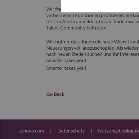
Wir freuen uns, Ihnen unsere neue Karrieres
verbesserten Funktionen profitieren. Sie kön
für Job Alerts anmelden, herausfinden waru
Talent Community beitreten.
Wir hoffen, dass Ihnen die neue Website gefä
Neuerungen voll auszuschöpfen. Als wiederk
nach neuen Stellen suchen und Ihr Interesse
Smarter takes you!
Smarter takes you!
Go Back
Lenovo.com
|
Datenschutz
|
Nutzungsbedingu