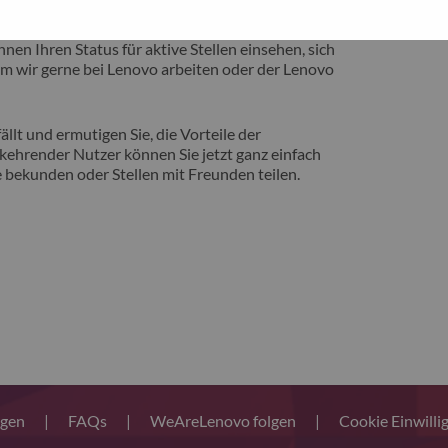
eite vorstellen zu können, auf der Sie von
nen Ihren Status für aktive Stellen einsehen, sich
m wir gerne bei Lenovo arbeiten oder der Lenovo
llt und ermutigen Sie, die Vorteile der
ehrender Nutzer können Sie jetzt ganz einfach
 bekunden oder Stellen mit Freunden teilen.
ngen
|
FAQs
|
WeAreLenovo folgen
|
Cookie Einwilli