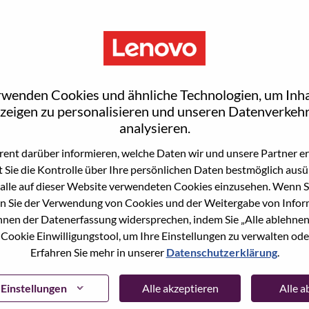
rwenden Cookies und ähnliche Technologien, um Inha
zeigen zu personalisieren und unseren Datenverkehr
analysieren.
ent darüber informieren, welche Daten wir und unsere Partner erf
 Sie die Kontrolle über Ihre persönlichen Daten bestmöglich ausü
ne Stelle beworben haben, haben wir Ihre E-Mail in
alle auf dieser Website verwendeten Cookies einzusehen. Wenn Si
ie "Passwort vergessen", um Ihr Passwort
n Sie der Verwendung von Cookies und der Weitergabe von Infor
önnen der Datenerfassung widersprechen, indem Sie „Alle ablehnen
 Cookie Einwilligungstool, um Ihre Einstellungen zu verwalten oder
 bei der Registrierung als neuer Benutzer haben,
Erfahren Sie mehr in unserer
Datenschutzerklärung
.
ter
hrsupport@lenovo.com
nd teilen Sie uns die
prechende Screenshots mit. Bitte geben Sie in der
ssue" an. Ein Mitglied unseres Teams wird sich nach
Einstellungen
Alle akzeptieren
Alle 