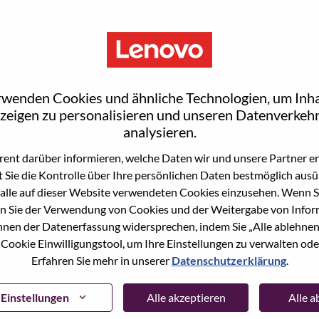
rwenden Cookies und ähnliche Technologien, um Inha
zeigen zu personalisieren und unseren Datenverkehr
analysieren.
ent darüber informieren, welche Daten wir und unsere Partner erf
 Sie die Kontrolle über Ihre persönlichen Daten bestmöglich ausü
ne Stelle beworben haben, haben wir Ihre E-Mail in
alle auf dieser Website verwendeten Cookies einzusehen. Wenn Si
ie "Passwort vergessen", um Ihr Passwort
n Sie der Verwendung von Cookies und der Weitergabe von Infor
önnen der Datenerfassung widersprechen, indem Sie „Alle ablehnen
 Cookie Einwilligungstool, um Ihre Einstellungen zu verwalten oder
 bei der Registrierung als neuer Benutzer haben,
Erfahren Sie mehr in unserer
Datenschutzerklärung
.
ter
hrsupport@lenovo.com
nd teilen Sie uns die
prechende Screenshots mit. Bitte geben Sie in der
ssue" an. Ein Mitglied unseres Teams wird sich nach
Einstellungen
Alle akzeptieren
Alle 