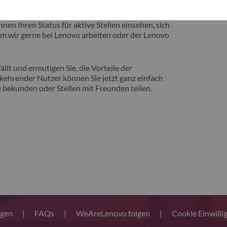
eite vorstellen zu können, auf der Sie von
nen Ihren Status für aktive Stellen einsehen, sich
m wir gerne bei Lenovo arbeiten oder der Lenovo
llt und ermutigen Sie, die Vorteile der
ehrender Nutzer können Sie jetzt ganz einfach
 bekunden oder Stellen mit Freunden teilen.
ngen
|
FAQs
|
WeAreLenovo folgen
|
Cookie Einwilli