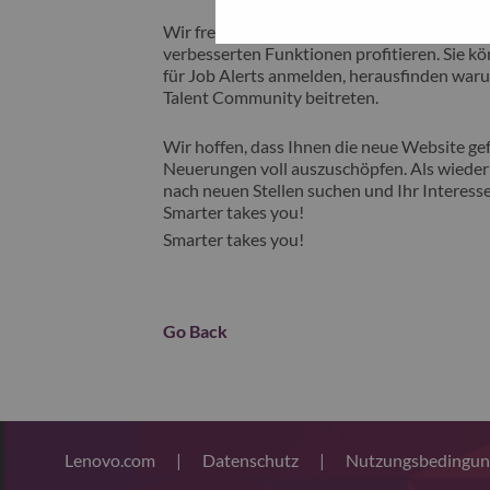
Wir freuen uns, Ihnen unsere neue Karrieres
verbesserten Funktionen profitieren. Sie kön
für Job Alerts anmelden, herausfinden waru
Talent Community beitreten.
Wir hoffen, dass Ihnen die neue Website gefä
Neuerungen voll auszuschöpfen. Als wiederk
nach neuen Stellen suchen und Ihr Interesse
Smarter takes you!
Smarter takes you!
Go Back
Lenovo.com
|
Datenschutz
|
Nutzungsbedingu