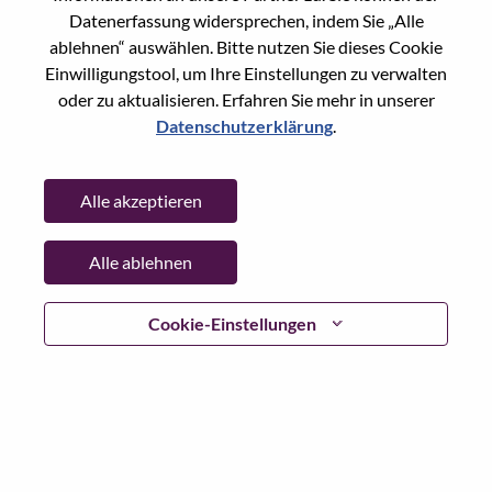
Datenerfassung widersprechen, indem Sie „Alle
Passwort
ablehnen“ auswählen. Bitte nutzen Sie dieses Cookie
Einwilligungstool, um Ihre Einstellungen zu verwalten
oder zu aktualisieren. Erfahren Sie mehr in unserer
Datenschutzerklärung
.
Anmelden
Alle akzeptieren
Passwort vergessen?
Alle ablehnen
Wenn Sie sich erst vor kurzem für eine offene Stelle
beworben haben, haben wir Ihre E-Mail in unserem
System gespeichert; bitte wählen Sie "Passwort
Cookie-Einstellungen
vergessen", um Ihr Passwort zurückzusetzen und sich
einzuloggen.
Wenn Sie Probleme beim Einloggen und/ oder bei der
Registrierung als neuer Benutzer haben, wenden Sie sich
bitte an unser HR-Team unter
hrsupport@lenovo.com
nd
teilen Sie uns die Einzelheiten Ihrer Fehlermeldung sowie