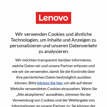
Menu
Sign In or Register for a new
Wir verwenden Cookies und ähnliche
user account
Technologien, um Inhalte und Anzeigen zu
personalisieren und unseren Datenverkehr
zu analysieren.
Wir möchten transparent darüber informieren,
welche Daten wir und unsere Partner erfassen und
wie wir sie verwenden, damit Sie die Kontrolle über
Bereits registrierter Benutzer
Ihre persönlichen Daten bestmöglich ausüben
können. Bitte
klicken Sie hier
um alle auf dieser
Anmeldung
Website verwendeten Cookies einzusehen. Wenn Sie
Nachname
„Alle akzeptieren“ auswählen, stimmen Sie der
Verwendung von Cookies und der Weitergabe von
Informationen an unsere Partner zu. Sie können der