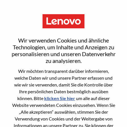
Menu
Sign In or Register for a new
Wir verwenden Cookies und ähnliche
user account
Technologien, um Inhalte und Anzeigen zu
personalisieren und unseren Datenverkehr
zu analysieren.
Wir möchten transparent darüber informieren,
welche Daten wir und unsere Partner erfassen und
wie wir sie verwenden, damit Sie die Kontrolle über
Bereits registrierter Benutzer
Ihre persönlichen Daten bestmöglich ausüben
können. Bitte
klicken Sie hier
um alle auf dieser
Anmeldung
Website verwendeten Cookies einzusehen. Wenn Sie
Nachname
„Alle akzeptieren“ auswählen, stimmen Sie der
Verwendung von Cookies und der Weitergabe von
Informationen an unsere Partner zu. Sie können der