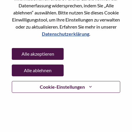
Datenerfassung widersprechen, indem Sie „Alle
Passwort
ablehnen“ auswählen. Bitte nutzen Sie dieses Cookie
Einwilligungstool, um Ihre Einstellungen zu verwalten
oder zu aktualisieren. Erfahren Sie mehr in unserer
Datenschutzerklärung
.
Anmelden
Alle akzeptieren
Passwort vergessen?
Alle ablehnen
Wenn Sie sich erst vor kurzem für eine offene Stelle
beworben haben, haben wir Ihre E-Mail in unserem
System gespeichert; bitte wählen Sie "Passwort
Cookie-Einstellungen
vergessen", um Ihr Passwort zurückzusetzen und sich
einzuloggen.
Wenn Sie Probleme beim Einloggen und/ oder bei der
Registrierung als neuer Benutzer haben, wenden Sie sich
bitte an unser HR-Team unter
hrsupport@lenovo.com
nd
teilen Sie uns die Einzelheiten Ihrer Fehlermeldung sowie