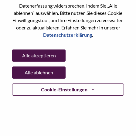
Datenerfassung widersprechen, indem Sie „Alle
Passwort
ablehnen“ auswählen. Bitte nutzen Sie dieses Cookie
Einwilligungstool, um Ihre Einstellungen zu verwalten
oder zu aktualisieren. Erfahren Sie mehr in unserer
Datenschutzerklärung
.
Anmelden
Alle akzeptieren
Passwort vergessen?
Alle ablehnen
Wenn Sie sich erst vor kurzem für eine offene Stelle
beworben haben, haben wir Ihre E-Mail in unserem
System gespeichert; bitte wählen Sie "Passwort
Cookie-Einstellungen
vergessen", um Ihr Passwort zurückzusetzen und sich
einzuloggen.
Wenn Sie Probleme beim Einloggen und/ oder bei der
Registrierung als neuer Benutzer haben, wenden Sie sich
bitte an unser HR-Team unter
hrsupport@lenovo.com
nd
teilen Sie uns die Einzelheiten Ihrer Fehlermeldung sowie