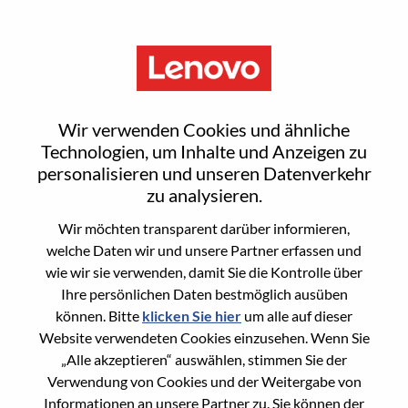
Menu
Sign In or Register for a new
Wir verwenden Cookies und ähnliche
user account
Technologien, um Inhalte und Anzeigen zu
personalisieren und unseren Datenverkehr
zu analysieren.
Wir möchten transparent darüber informieren,
welche Daten wir und unsere Partner erfassen und
wie wir sie verwenden, damit Sie die Kontrolle über
Bereits registrierter Benutzer
Ihre persönlichen Daten bestmöglich ausüben
können. Bitte
klicken Sie hier
um alle auf dieser
Anmeldung
Website verwendeten Cookies einzusehen. Wenn Sie
Nachname
„Alle akzeptieren“ auswählen, stimmen Sie der
Verwendung von Cookies und der Weitergabe von
Informationen an unsere Partner zu. Sie können der