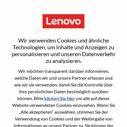
Menu
Sign In or Register for a new
Wir verwenden Cookies und ähnliche
user account
Technologien, um Inhalte und Anzeigen zu
personalisieren und unseren Datenverkehr
zu analysieren.
Wir möchten transparent darüber informieren,
welche Daten wir und unsere Partner erfassen und
wie wir sie verwenden, damit Sie die Kontrolle über
Bereits registrierter Benutzer
Ihre persönlichen Daten bestmöglich ausüben
können. Bitte
klicken Sie hier
um alle auf dieser
Anmeldung
Website verwendeten Cookies einzusehen. Wenn Sie
Nachname
„Alle akzeptieren“ auswählen, stimmen Sie der
Verwendung von Cookies und der Weitergabe von
Informationen an unsere Partner zu. Sie können der