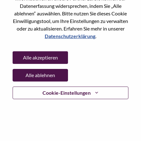
Datenerfassung widersprechen, indem Sie „Alle
Passwort
ablehnen“ auswählen. Bitte nutzen Sie dieses Cookie
Einwilligungstool, um Ihre Einstellungen zu verwalten
oder zu aktualisieren. Erfahren Sie mehr in unserer
Datenschutzerklärung
.
Anmelden
Alle akzeptieren
Passwort vergessen?
Alle ablehnen
Wenn Sie sich erst vor kurzem für eine offene Stelle
beworben haben, haben wir Ihre E-Mail in unserem
System gespeichert; bitte wählen Sie "Passwort
Cookie-Einstellungen
vergessen", um Ihr Passwort zurückzusetzen und sich
einzuloggen.
Wenn Sie Probleme beim Einloggen und/ oder bei der
Registrierung als neuer Benutzer haben, wenden Sie sich
bitte an unser HR-Team unter
hrsupport@lenovo.com
nd
teilen Sie uns die Einzelheiten Ihrer Fehlermeldung sowie