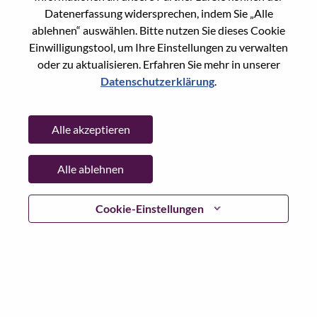
Datenerfassung widersprechen, indem Sie „Alle
Passwort
ablehnen“ auswählen. Bitte nutzen Sie dieses Cookie
Einwilligungstool, um Ihre Einstellungen zu verwalten
oder zu aktualisieren. Erfahren Sie mehr in unserer
Datenschutzerklärung
.
Anmelden
Alle akzeptieren
Passwort vergessen?
Alle ablehnen
Wenn Sie sich erst vor kurzem für eine offene Stelle
beworben haben, haben wir Ihre E-Mail in unserem
System gespeichert; bitte wählen Sie "Passwort
Cookie-Einstellungen
vergessen", um Ihr Passwort zurückzusetzen und sich
einzuloggen.
Wenn Sie Probleme beim Einloggen und/ oder bei der
Registrierung als neuer Benutzer haben, wenden Sie sich
bitte an unser HR-Team unter
hrsupport@lenovo.com
nd
teilen Sie uns die Einzelheiten Ihrer Fehlermeldung sowie