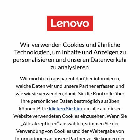
Menu
Sign In or Register for a new
Wir verwenden Cookies und ähnliche
user account
Technologien, um Inhalte und Anzeigen zu
personalisieren und unseren Datenverkehr
zu analysieren.
Wir möchten transparent darüber informieren,
welche Daten wir und unsere Partner erfassen und
wie wir sie verwenden, damit Sie die Kontrolle über
Bereits registrierter Benutzer
Ihre persönlichen Daten bestmöglich ausüben
können. Bitte
klicken Sie hier
um alle auf dieser
Anmeldung
Website verwendeten Cookies einzusehen. Wenn Sie
Nachname
„Alle akzeptieren“ auswählen, stimmen Sie der
Verwendung von Cookies und der Weitergabe von
Informationen an unsere Partner zu. Sie können der