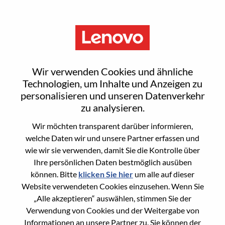
Menu
Sign In or Register for a new
Wir verwenden Cookies und ähnliche
user account
Technologien, um Inhalte und Anzeigen zu
personalisieren und unseren Datenverkehr
zu analysieren.
Wir möchten transparent darüber informieren,
welche Daten wir und unsere Partner erfassen und
wie wir sie verwenden, damit Sie die Kontrolle über
Bereits registrierter Benutzer
Ihre persönlichen Daten bestmöglich ausüben
können. Bitte
klicken Sie hier
um alle auf dieser
Anmeldung
Website verwendeten Cookies einzusehen. Wenn Sie
Nachname
„Alle akzeptieren“ auswählen, stimmen Sie der
Verwendung von Cookies und der Weitergabe von
Informationen an unsere Partner zu. Sie können der