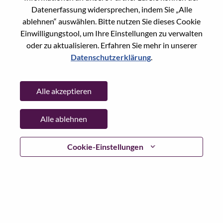
Datenerfassung widersprechen, indem Sie „Alle
Passwort
ablehnen“ auswählen. Bitte nutzen Sie dieses Cookie
Einwilligungstool, um Ihre Einstellungen zu verwalten
oder zu aktualisieren. Erfahren Sie mehr in unserer
Datenschutzerklärung
.
Anmelden
Alle akzeptieren
Passwort vergessen?
Alle ablehnen
Wenn Sie sich erst vor kurzem für eine offene Stelle
beworben haben, haben wir Ihre E-Mail in unserem
System gespeichert; bitte wählen Sie "Passwort
Cookie-Einstellungen
vergessen", um Ihr Passwort zurückzusetzen und sich
einzuloggen.
Wenn Sie Probleme beim Einloggen und/ oder bei der
Registrierung als neuer Benutzer haben, wenden Sie sich
bitte an unser HR-Team unter
hrsupport@lenovo.com
nd
teilen Sie uns die Einzelheiten Ihrer Fehlermeldung sowie