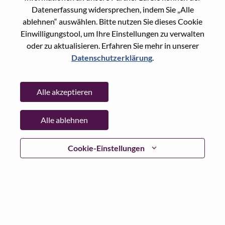
Datenerfassung widersprechen, indem Sie „Alle
Passwort
ablehnen“ auswählen. Bitte nutzen Sie dieses Cookie
Einwilligungstool, um Ihre Einstellungen zu verwalten
oder zu aktualisieren. Erfahren Sie mehr in unserer
Datenschutzerklärung
.
Anmelden
Alle akzeptieren
Passwort vergessen?
Alle ablehnen
Wenn Sie sich erst vor kurzem für eine offene Stelle
beworben haben, haben wir Ihre E-Mail in unserem
System gespeichert; bitte wählen Sie "Passwort
Cookie-Einstellungen
vergessen", um Ihr Passwort zurückzusetzen und sich
einzuloggen.
Wenn Sie Probleme beim Einloggen und/ oder bei der
Registrierung als neuer Benutzer haben, wenden Sie sich
bitte an unser HR-Team unter
hrsupport@lenovo.com
nd
teilen Sie uns die Einzelheiten Ihrer Fehlermeldung sowie