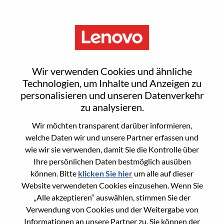
Menu
Sign In or Register for a new
Wir verwenden Cookies und ähnliche
user account
Technologien, um Inhalte und Anzeigen zu
personalisieren und unseren Datenverkehr
zu analysieren.
Wir möchten transparent darüber informieren,
welche Daten wir und unsere Partner erfassen und
wie wir sie verwenden, damit Sie die Kontrolle über
Bereits registrierter Benutzer
Ihre persönlichen Daten bestmöglich ausüben
können. Bitte
klicken Sie hier
um alle auf dieser
Anmeldung
Website verwendeten Cookies einzusehen. Wenn Sie
Nachname
„Alle akzeptieren“ auswählen, stimmen Sie der
Verwendung von Cookies und der Weitergabe von
Informationen an unsere Partner zu. Sie können der