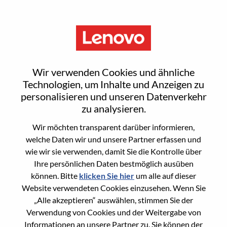
Menu
Sign In or Register for a new
Wir verwenden Cookies und ähnliche
user account
Technologien, um Inhalte und Anzeigen zu
personalisieren und unseren Datenverkehr
zu analysieren.
Wir möchten transparent darüber informieren,
welche Daten wir und unsere Partner erfassen und
wie wir sie verwenden, damit Sie die Kontrolle über
Bereits registrierter Benutzer
Ihre persönlichen Daten bestmöglich ausüben
können. Bitte
klicken Sie hier
um alle auf dieser
Anmeldung
Website verwendeten Cookies einzusehen. Wenn Sie
Nachname
„Alle akzeptieren“ auswählen, stimmen Sie der
Verwendung von Cookies und der Weitergabe von
Informationen an unsere Partner zu. Sie können der