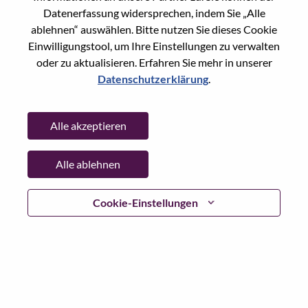
Datenerfassung widersprechen, indem Sie „Alle
Passwort
ablehnen“ auswählen. Bitte nutzen Sie dieses Cookie
Einwilligungstool, um Ihre Einstellungen zu verwalten
oder zu aktualisieren. Erfahren Sie mehr in unserer
Datenschutzerklärung
.
Anmelden
Alle akzeptieren
Passwort vergessen?
Alle ablehnen
Wenn Sie sich erst vor kurzem für eine offene Stelle
beworben haben, haben wir Ihre E-Mail in unserem
System gespeichert; bitte wählen Sie "Passwort
Cookie-Einstellungen
vergessen", um Ihr Passwort zurückzusetzen und sich
einzuloggen.
Wenn Sie Probleme beim Einloggen und/ oder bei der
Registrierung als neuer Benutzer haben, wenden Sie sich
bitte an unser HR-Team unter
hrsupport@lenovo.com
nd
teilen Sie uns die Einzelheiten Ihrer Fehlermeldung sowie