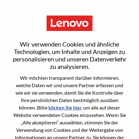
Menu
Sign In or Register for a new
Wir verwenden Cookies und ähnliche
user account
Technologien, um Inhalte und Anzeigen zu
personalisieren und unseren Datenverkehr
zu analysieren.
Wir möchten transparent darüber informieren,
welche Daten wir und unsere Partner erfassen und
wie wir sie verwenden, damit Sie die Kontrolle über
Bereits registrierter Benutzer
Ihre persönlichen Daten bestmöglich ausüben
können. Bitte
klicken Sie hier
um alle auf dieser
Anmeldung
Website verwendeten Cookies einzusehen. Wenn Sie
Nachname
„Alle akzeptieren“ auswählen, stimmen Sie der
Verwendung von Cookies und der Weitergabe von
Informationen an unsere Partner zu. Sie können der