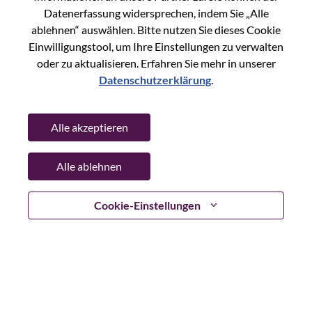
Datenerfassung widersprechen, indem Sie „Alle
Passwort
ablehnen“ auswählen. Bitte nutzen Sie dieses Cookie
Einwilligungstool, um Ihre Einstellungen zu verwalten
oder zu aktualisieren. Erfahren Sie mehr in unserer
Datenschutzerklärung
.
Anmelden
Alle akzeptieren
Passwort vergessen?
Alle ablehnen
Wenn Sie sich erst vor kurzem für eine offene Stelle
beworben haben, haben wir Ihre E-Mail in unserem
System gespeichert; bitte wählen Sie "Passwort
Cookie-Einstellungen
vergessen", um Ihr Passwort zurückzusetzen und sich
einzuloggen.
Wenn Sie Probleme beim Einloggen und/ oder bei der
Registrierung als neuer Benutzer haben, wenden Sie sich
bitte an unser HR-Team unter
hrsupport@lenovo.com
nd
teilen Sie uns die Einzelheiten Ihrer Fehlermeldung sowie