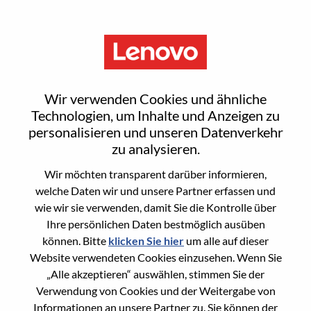
Menu
Sign In or Register for a new
Wir verwenden Cookies und ähnliche
user account
Technologien, um Inhalte und Anzeigen zu
personalisieren und unseren Datenverkehr
zu analysieren.
Wir möchten transparent darüber informieren,
welche Daten wir und unsere Partner erfassen und
wie wir sie verwenden, damit Sie die Kontrolle über
Bereits registrierter Benutzer
Ihre persönlichen Daten bestmöglich ausüben
können. Bitte
klicken Sie hier
um alle auf dieser
Anmeldung
Website verwendeten Cookies einzusehen. Wenn Sie
Nachname
„Alle akzeptieren“ auswählen, stimmen Sie der
Verwendung von Cookies und der Weitergabe von
Informationen an unsere Partner zu. Sie können der