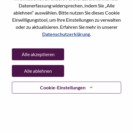
Datenerfassung widersprechen, indem Sie „Alle
Passwort
ablehnen“ auswählen. Bitte nutzen Sie dieses Cookie
Einwilligungstool, um Ihre Einstellungen zu verwalten
oder zu aktualisieren. Erfahren Sie mehr in unserer
Datenschutzerklärung
.
Anmelden
Alle akzeptieren
Passwort vergessen?
Alle ablehnen
Wenn Sie sich erst vor kurzem für eine offene Stelle
beworben haben, haben wir Ihre E-Mail in unserem
System gespeichert; bitte wählen Sie "Passwort
Cookie-Einstellungen
vergessen", um Ihr Passwort zurückzusetzen und sich
einzuloggen.
Wenn Sie Probleme beim Einloggen und/ oder bei der
Registrierung als neuer Benutzer haben, wenden Sie sich
bitte an unser HR-Team unter
hrsupport@lenovo.com
nd
teilen Sie uns die Einzelheiten Ihrer Fehlermeldung sowie