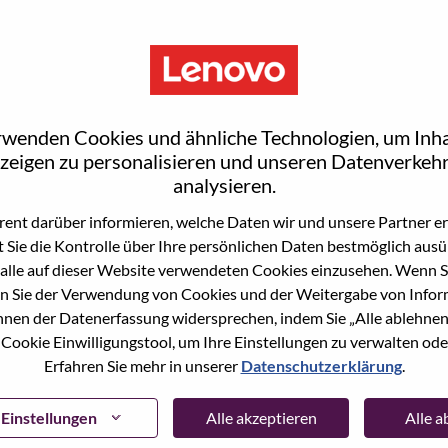
rwenden Cookies und ähnliche Technologien, um Inha
zeigen zu personalisieren und unseren Datenverkehr
analysieren.
ent darüber informieren, welche Daten wir und unsere Partner erf
 Sie die Kontrolle über Ihre persönlichen Daten bestmöglich ausü
ne Stelle beworben haben, haben wir Ihre E-Mail in
alle auf dieser Website verwendeten Cookies einzusehen. Wenn Si
ie "Passwort vergessen", um Ihr Passwort
n Sie der Verwendung von Cookies und der Weitergabe von Infor
önnen der Datenerfassung widersprechen, indem Sie „Alle ablehnen
 Cookie Einwilligungstool, um Ihre Einstellungen zu verwalten oder
 bei der Registrierung als neuer Benutzer haben,
Erfahren Sie mehr in unserer
Datenschutzerklärung
.
ter
hrsupport@lenovo.com
nd teilen Sie uns die
prechende Screenshots mit. Bitte geben Sie in der
ssue" an. Ein Mitglied unseres Teams wird sich nach
Einstellungen
Alle akzeptieren
Alle 