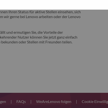
eite vorstellen zu können, auf der Sie von
nen Ihren Status für aktive Stellen einsehen, sich
m wir gerne bei Lenovo arbeiten oder der Lenovo
llt und ermutigen Sie, die Vorteile der
ehrender Nutzer können Sie jetzt ganz einfach
 bekunden oder Stellen mit Freunden teilen.
ngen
|
FAQs
|
WeAreLenovo folgen
|
Cookie Einwilli