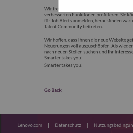
Wir freuen uns, Ihnen unsere neue Karrieres
verbesserten Funktionen profitieren. Sie kön
für Job Alerts anmelden, herausfinden waru
Talent Community beitreten.
Wir hoffen, dass Ihnen die neue Website gefä
Neuerungen voll auszuschöpfen. Als wiederk
nach neuen Stellen suchen und Ihr Interesse
Smarter takes you!
Smarter takes you!
Go Back
Lenovo.com
|
Datenschutz
|
Nutzungsbedingu