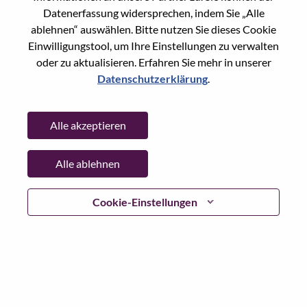
Datenerfassung widersprechen, indem Sie „Alle
Passwort
ablehnen“ auswählen. Bitte nutzen Sie dieses Cookie
Einwilligungstool, um Ihre Einstellungen zu verwalten
oder zu aktualisieren. Erfahren Sie mehr in unserer
Datenschutzerklärung
.
Anmelden
Alle akzeptieren
Passwort vergessen?
Alle ablehnen
Wenn Sie sich erst vor kurzem für eine offene Stelle
beworben haben, haben wir Ihre E-Mail in unserem
System gespeichert; bitte wählen Sie "Passwort
Cookie-Einstellungen
vergessen", um Ihr Passwort zurückzusetzen und sich
einzuloggen.
Wenn Sie Probleme beim Einloggen und/ oder bei der
Registrierung als neuer Benutzer haben, wenden Sie sich
bitte an unser HR-Team unter
hrsupport@lenovo.com
nd
teilen Sie uns die Einzelheiten Ihrer Fehlermeldung sowie