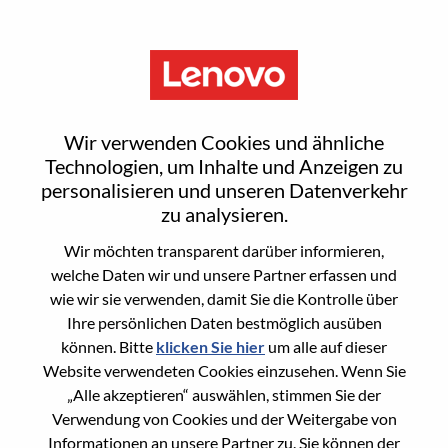
Menu
Sign In or Register for a new
Wir verwenden Cookies und ähnliche
user account
Technologien, um Inhalte und Anzeigen zu
personalisieren und unseren Datenverkehr
zu analysieren.
Wir möchten transparent darüber informieren,
welche Daten wir und unsere Partner erfassen und
wie wir sie verwenden, damit Sie die Kontrolle über
Bereits registrierter Benutzer
Ihre persönlichen Daten bestmöglich ausüben
können. Bitte
klicken Sie hier
um alle auf dieser
Anmeldung
Website verwendeten Cookies einzusehen. Wenn Sie
Nachname
„Alle akzeptieren“ auswählen, stimmen Sie der
Verwendung von Cookies und der Weitergabe von
Informationen an unsere Partner zu. Sie können der