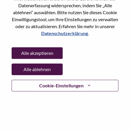
Datenerfassung widersprechen, indem Sie „Alle
Passwort
ablehnen“ auswählen. Bitte nutzen Sie dieses Cookie
Einwilligungstool, um Ihre Einstellungen zu verwalten
oder zu aktualisieren. Erfahren Sie mehr in unserer
Datenschutzerklärung
.
Anmelden
Alle akzeptieren
Passwort vergessen?
Alle ablehnen
Wenn Sie sich erst vor kurzem für eine offene Stelle
beworben haben, haben wir Ihre E-Mail in unserem
System gespeichert; bitte wählen Sie "Passwort
Cookie-Einstellungen
vergessen", um Ihr Passwort zurückzusetzen und sich
einzuloggen.
Wenn Sie Probleme beim Einloggen und/ oder bei der
Registrierung als neuer Benutzer haben, wenden Sie sich
bitte an unser HR-Team unter
hrsupport@lenovo.com
nd
teilen Sie uns die Einzelheiten Ihrer Fehlermeldung sowie