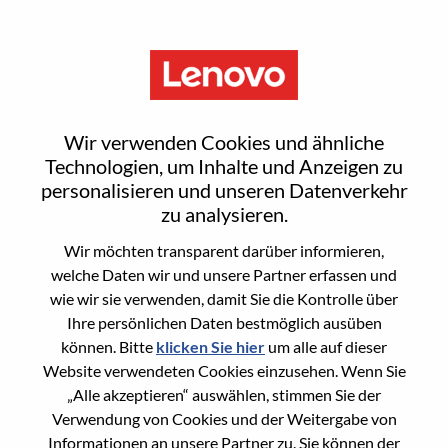
Menu
Sign In or Register for a new
Wir verwenden Cookies und ähnliche
user account
Technologien, um Inhalte und Anzeigen zu
personalisieren und unseren Datenverkehr
zu analysieren.
Wir möchten transparent darüber informieren,
welche Daten wir und unsere Partner erfassen und
wie wir sie verwenden, damit Sie die Kontrolle über
Bereits registrierter Benutzer
Ihre persönlichen Daten bestmöglich ausüben
können. Bitte
klicken Sie hier
um alle auf dieser
Anmeldung
Website verwendeten Cookies einzusehen. Wenn Sie
Nachname
„Alle akzeptieren“ auswählen, stimmen Sie der
Verwendung von Cookies und der Weitergabe von
Informationen an unsere Partner zu. Sie können der