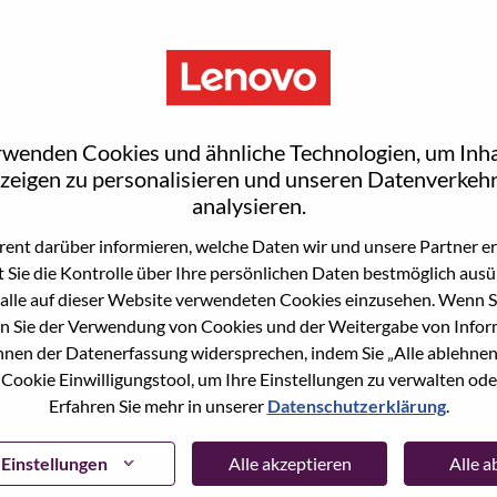
rwenden Cookies und ähnliche Technologien, um Inha
zeigen zu personalisieren und unseren Datenverkehr
analysieren.
ent darüber informieren, welche Daten wir und unsere Partner erf
 Sie die Kontrolle über Ihre persönlichen Daten bestmöglich ausü
ne Stelle beworben haben, haben wir Ihre E-Mail in
alle auf dieser Website verwendeten Cookies einzusehen. Wenn Si
ie "Passwort vergessen", um Ihr Passwort
n Sie der Verwendung von Cookies und der Weitergabe von Infor
önnen der Datenerfassung widersprechen, indem Sie „Alle ablehnen
 Cookie Einwilligungstool, um Ihre Einstellungen zu verwalten oder
 bei der Registrierung als neuer Benutzer haben,
Erfahren Sie mehr in unserer
Datenschutzerklärung
.
ter
hrsupport@lenovo.com
nd teilen Sie uns die
prechende Screenshots mit. Bitte geben Sie in der
ssue" an. Ein Mitglied unseres Teams wird sich nach
Einstellungen
Alle akzeptieren
Alle 