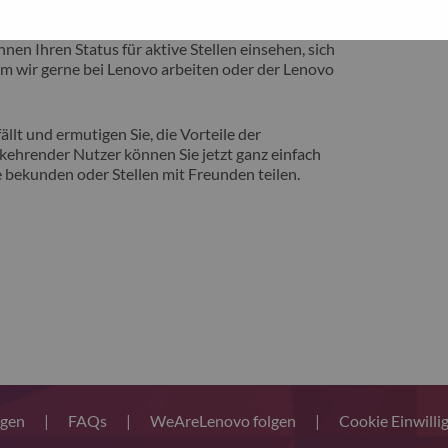
eite vorstellen zu können, auf der Sie von
nen Ihren Status für aktive Stellen einsehen, sich
m wir gerne bei Lenovo arbeiten oder der Lenovo
llt und ermutigen Sie, die Vorteile der
ehrender Nutzer können Sie jetzt ganz einfach
 bekunden oder Stellen mit Freunden teilen.
ngen
|
FAQs
|
WeAreLenovo folgen
|
Cookie Einwilli