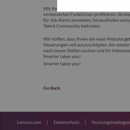
Wir freuen uns, Ihnen unsere neue Karrieres
verbesserten Funktionen profitieren. Sie kön
für Job Alerts anmelden, herausfinden waru
Talent Community beitreten.
Wir hoffen, dass Ihnen die neue Website gefä
Neuerungen voll auszuschöpfen. Als wiederk
nach neuen Stellen suchen und Ihr Interesse
Smarter takes you!
Smarter takes you!
Go Back
Lenovo.com
|
Datenschutz
|
Nutzungsbedingu