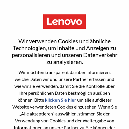
Menu
Sign In or Register for a new
Wir verwenden Cookies und ähnliche
user account
Technologien, um Inhalte und Anzeigen zu
personalisieren und unseren Datenverkehr
zu analysieren.
Wir möchten transparent darüber informieren,
welche Daten wir und unsere Partner erfassen und
wie wir sie verwenden, damit Sie die Kontrolle über
Bereits registrierter Benutzer
Ihre persönlichen Daten bestmöglich ausüben
können. Bitte
klicken Sie hier
um alle auf dieser
Anmeldung
Website verwendeten Cookies einzusehen. Wenn Sie
Nachname
„Alle akzeptieren“ auswählen, stimmen Sie der
Verwendung von Cookies und der Weitergabe von
Informationen an unsere Partner zu. Sie können der