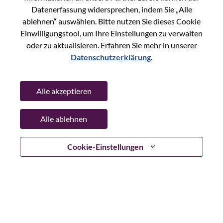
Datenerfassung widersprechen, indem Sie „Alle
Passwort
ablehnen“ auswählen. Bitte nutzen Sie dieses Cookie
Einwilligungstool, um Ihre Einstellungen zu verwalten
oder zu aktualisieren. Erfahren Sie mehr in unserer
Datenschutzerklärung
.
Anmelden
Alle akzeptieren
Passwort vergessen?
Alle ablehnen
Wenn Sie sich erst vor kurzem für eine offene Stelle
beworben haben, haben wir Ihre E-Mail in unserem
System gespeichert; bitte wählen Sie "Passwort
Cookie-Einstellungen
vergessen", um Ihr Passwort zurückzusetzen und sich
einzuloggen.
Wenn Sie Probleme beim Einloggen und/ oder bei der
Registrierung als neuer Benutzer haben, wenden Sie sich
bitte an unser HR-Team unter
hrsupport@lenovo.com
nd
teilen Sie uns die Einzelheiten Ihrer Fehlermeldung sowie