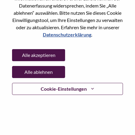
Datenerfassung widersprechen, indem Sie „Alle
Passwort
ablehnen“ auswählen. Bitte nutzen Sie dieses Cookie
Einwilligungstool, um Ihre Einstellungen zu verwalten
oder zu aktualisieren. Erfahren Sie mehr in unserer
Datenschutzerklärung
.
Anmelden
Alle akzeptieren
Passwort vergessen?
Alle ablehnen
Wenn Sie sich erst vor kurzem für eine offene Stelle
beworben haben, haben wir Ihre E-Mail in unserem
System gespeichert; bitte wählen Sie "Passwort
Cookie-Einstellungen
vergessen", um Ihr Passwort zurückzusetzen und sich
einzuloggen.
Wenn Sie Probleme beim Einloggen und/ oder bei der
Registrierung als neuer Benutzer haben, wenden Sie sich
bitte an unser HR-Team unter
hrsupport@lenovo.com
nd
teilen Sie uns die Einzelheiten Ihrer Fehlermeldung sowie