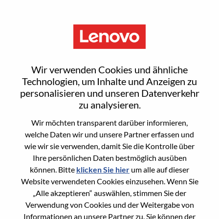
Menu
Sign In or Register for a new
Wir verwenden Cookies und ähnliche
user account
Technologien, um Inhalte und Anzeigen zu
personalisieren und unseren Datenverkehr
zu analysieren.
Wir möchten transparent darüber informieren,
welche Daten wir und unsere Partner erfassen und
wie wir sie verwenden, damit Sie die Kontrolle über
Bereits registrierter Benutzer
Ihre persönlichen Daten bestmöglich ausüben
können. Bitte
klicken Sie hier
um alle auf dieser
Anmeldung
Website verwendeten Cookies einzusehen. Wenn Sie
Nachname
„Alle akzeptieren“ auswählen, stimmen Sie der
Verwendung von Cookies und der Weitergabe von
Informationen an unsere Partner zu. Sie können der