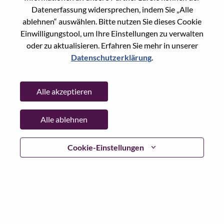
Datenerfassung widersprechen, indem Sie „Alle
Passwort
ablehnen“ auswählen. Bitte nutzen Sie dieses Cookie
Einwilligungstool, um Ihre Einstellungen zu verwalten
oder zu aktualisieren. Erfahren Sie mehr in unserer
Datenschutzerklärung
.
Anmelden
Alle akzeptieren
Passwort vergessen?
Alle ablehnen
Wenn Sie sich erst vor kurzem für eine offene Stelle
beworben haben, haben wir Ihre E-Mail in unserem
System gespeichert; bitte wählen Sie "Passwort
Cookie-Einstellungen
vergessen", um Ihr Passwort zurückzusetzen und sich
einzuloggen.
Wenn Sie Probleme beim Einloggen und/ oder bei der
Registrierung als neuer Benutzer haben, wenden Sie sich
bitte an unser HR-Team unter
hrsupport@lenovo.com
nd
teilen Sie uns die Einzelheiten Ihrer Fehlermeldung sowie