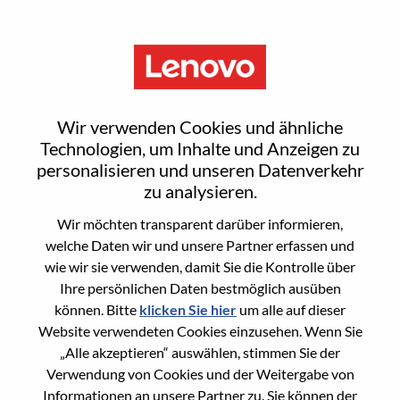
Menu
Sign In or Register for a new
Wir verwenden Cookies und ähnliche
user account
Technologien, um Inhalte und Anzeigen zu
personalisieren und unseren Datenverkehr
zu analysieren.
Wir möchten transparent darüber informieren,
welche Daten wir und unsere Partner erfassen und
wie wir sie verwenden, damit Sie die Kontrolle über
Bereits registrierter Benutzer
Ihre persönlichen Daten bestmöglich ausüben
können. Bitte
klicken Sie hier
um alle auf dieser
Anmeldung
Website verwendeten Cookies einzusehen. Wenn Sie
Nachname
„Alle akzeptieren“ auswählen, stimmen Sie der
Verwendung von Cookies und der Weitergabe von
Informationen an unsere Partner zu. Sie können der