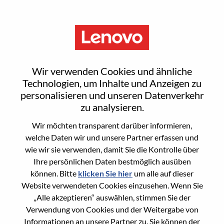
Menu
Sign In or Register for a new
Wir verwenden Cookies und ähnliche
user account
Technologien, um Inhalte und Anzeigen zu
personalisieren und unseren Datenverkehr
zu analysieren.
Wir möchten transparent darüber informieren,
welche Daten wir und unsere Partner erfassen und
wie wir sie verwenden, damit Sie die Kontrolle über
Bereits registrierter Benutzer
Ihre persönlichen Daten bestmöglich ausüben
können. Bitte
klicken Sie hier
um alle auf dieser
Anmeldung
Website verwendeten Cookies einzusehen. Wenn Sie
Nachname
„Alle akzeptieren“ auswählen, stimmen Sie der
Verwendung von Cookies und der Weitergabe von
Informationen an unsere Partner zu. Sie können der