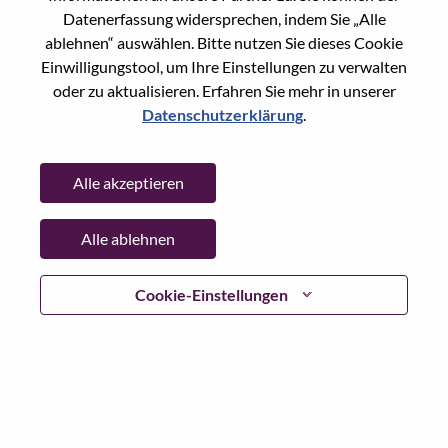
Datenerfassung widersprechen, indem Sie „Alle
Passwort
ablehnen“ auswählen. Bitte nutzen Sie dieses Cookie
Einwilligungstool, um Ihre Einstellungen zu verwalten
oder zu aktualisieren. Erfahren Sie mehr in unserer
Datenschutzerklärung
.
Anmelden
Alle akzeptieren
Passwort vergessen?
Alle ablehnen
Wenn Sie sich erst vor kurzem für eine offene Stelle
beworben haben, haben wir Ihre E-Mail in unserem
System gespeichert; bitte wählen Sie "Passwort
Cookie-Einstellungen
vergessen", um Ihr Passwort zurückzusetzen und sich
einzuloggen.
Wenn Sie Probleme beim Einloggen und/ oder bei der
Registrierung als neuer Benutzer haben, wenden Sie sich
bitte an unser HR-Team unter
hrsupport@lenovo.com
nd
teilen Sie uns die Einzelheiten Ihrer Fehlermeldung sowie