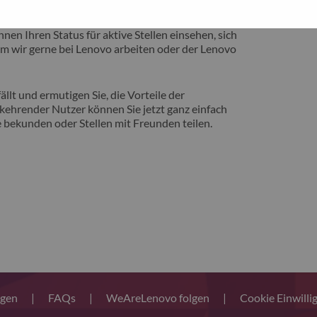
eite vorstellen zu können, auf der Sie von
nen Ihren Status für aktive Stellen einsehen, sich
m wir gerne bei Lenovo arbeiten oder der Lenovo
llt und ermutigen Sie, die Vorteile der
ehrender Nutzer können Sie jetzt ganz einfach
 bekunden oder Stellen mit Freunden teilen.
ngen
|
FAQs
|
WeAreLenovo folgen
|
Cookie Einwilli