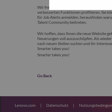
Wir freuen uns, Ihnen unsere neue Karrieres
verbesserten Funktionen profitieren. Sie kön
für Job Alerts anmelden, herausfinden waru
Talent Community beitreten.
Wir hoffen, dass Ihnen die neue Website gefä
Neuerungen voll auszuschöpfen. Als wiederk
nach neuen Stellen suchen und Ihr Interesse
Smarter takes you!
Smarter takes you!
Go Back
Lenovo.com
|
Datenschutz
|
Nutzungsbedingu