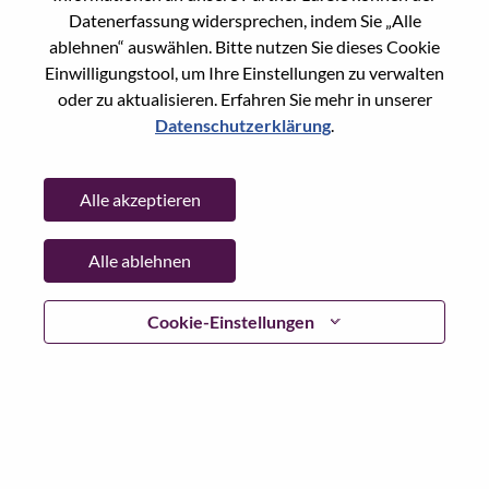
Datenerfassung widersprechen, indem Sie „Alle
Passwort
ablehnen“ auswählen. Bitte nutzen Sie dieses Cookie
Einwilligungstool, um Ihre Einstellungen zu verwalten
oder zu aktualisieren. Erfahren Sie mehr in unserer
Datenschutzerklärung
.
Anmelden
Alle akzeptieren
Passwort vergessen?
Alle ablehnen
Wenn Sie sich erst vor kurzem für eine offene Stelle
beworben haben, haben wir Ihre E-Mail in unserem
System gespeichert; bitte wählen Sie "Passwort
Cookie-Einstellungen
vergessen", um Ihr Passwort zurückzusetzen und sich
einzuloggen.
Wenn Sie Probleme beim Einloggen und/ oder bei der
Registrierung als neuer Benutzer haben, wenden Sie sich
bitte an unser HR-Team unter
hrsupport@lenovo.com
nd
teilen Sie uns die Einzelheiten Ihrer Fehlermeldung sowie