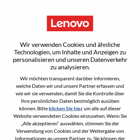
Menu
Sign In or Register for a new
Wir verwenden Cookies und ähnliche
user account
Technologien, um Inhalte und Anzeigen zu
personalisieren und unseren Datenverkehr
zu analysieren.
Wir möchten transparent darüber informieren,
welche Daten wir und unsere Partner erfassen und
wie wir sie verwenden, damit Sie die Kontrolle über
Bereits registrierter Benutzer
Ihre persönlichen Daten bestmöglich ausüben
können. Bitte
klicken Sie hier
um alle auf dieser
Anmeldung
Website verwendeten Cookies einzusehen. Wenn Sie
Nachname
„Alle akzeptieren“ auswählen, stimmen Sie der
Verwendung von Cookies und der Weitergabe von
Informationen an unsere Partner zu. Sie können der