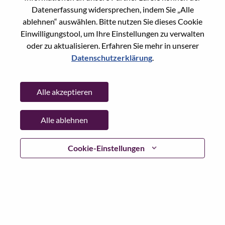
Datenerfassung widersprechen, indem Sie „Alle
Passwort
ablehnen“ auswählen. Bitte nutzen Sie dieses Cookie
Einwilligungstool, um Ihre Einstellungen zu verwalten
oder zu aktualisieren. Erfahren Sie mehr in unserer
Datenschutzerklärung
.
Anmelden
Alle akzeptieren
Passwort vergessen?
Alle ablehnen
Wenn Sie sich erst vor kurzem für eine offene Stelle
beworben haben, haben wir Ihre E-Mail in unserem
System gespeichert; bitte wählen Sie "Passwort
Cookie-Einstellungen
vergessen", um Ihr Passwort zurückzusetzen und sich
einzuloggen.
Wenn Sie Probleme beim Einloggen und/ oder bei der
Registrierung als neuer Benutzer haben, wenden Sie sich
bitte an unser HR-Team unter
hrsupport@lenovo.com
nd
teilen Sie uns die Einzelheiten Ihrer Fehlermeldung sowie