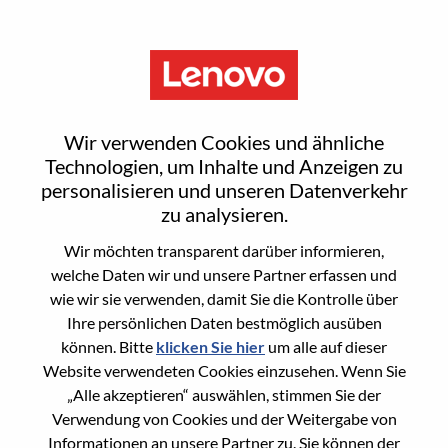
Menu
Sign In or Register for a new
Wir verwenden Cookies und ähnliche
user account
Technologien, um Inhalte und Anzeigen zu
personalisieren und unseren Datenverkehr
zu analysieren.
Wir möchten transparent darüber informieren,
welche Daten wir und unsere Partner erfassen und
wie wir sie verwenden, damit Sie die Kontrolle über
Bereits registrierter Benutzer
Ihre persönlichen Daten bestmöglich ausüben
können. Bitte
klicken Sie hier
um alle auf dieser
Anmeldung
Website verwendeten Cookies einzusehen. Wenn Sie
Nachname
„Alle akzeptieren“ auswählen, stimmen Sie der
Verwendung von Cookies und der Weitergabe von
Informationen an unsere Partner zu. Sie können der