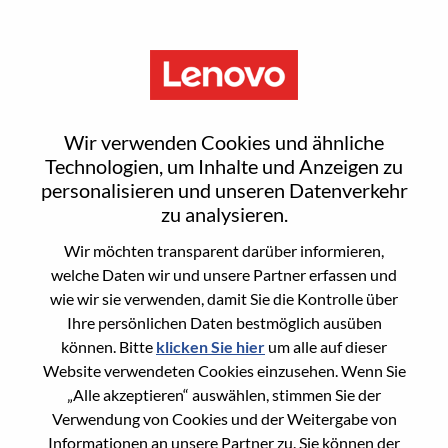
Menu
Sign In or Register for a new
Wir verwenden Cookies und ähnliche
user account
Technologien, um Inhalte und Anzeigen zu
personalisieren und unseren Datenverkehr
zu analysieren.
Wir möchten transparent darüber informieren,
welche Daten wir und unsere Partner erfassen und
wie wir sie verwenden, damit Sie die Kontrolle über
Bereits registrierter Benutzer
Ihre persönlichen Daten bestmöglich ausüben
können. Bitte
klicken Sie hier
um alle auf dieser
Anmeldung
Website verwendeten Cookies einzusehen. Wenn Sie
Nachname
„Alle akzeptieren“ auswählen, stimmen Sie der
Verwendung von Cookies und der Weitergabe von
Informationen an unsere Partner zu. Sie können der