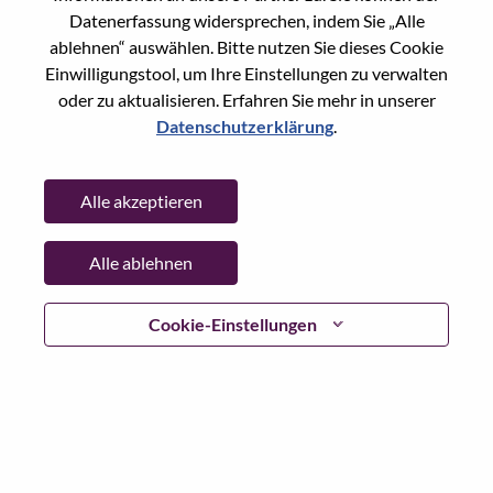
Datenerfassung widersprechen, indem Sie „Alle
Passwort
ablehnen“ auswählen. Bitte nutzen Sie dieses Cookie
Einwilligungstool, um Ihre Einstellungen zu verwalten
oder zu aktualisieren. Erfahren Sie mehr in unserer
Datenschutzerklärung
.
Anmelden
Alle akzeptieren
Passwort vergessen?
Alle ablehnen
Wenn Sie sich erst vor kurzem für eine offene Stelle
beworben haben, haben wir Ihre E-Mail in unserem
System gespeichert; bitte wählen Sie "Passwort
Cookie-Einstellungen
vergessen", um Ihr Passwort zurückzusetzen und sich
einzuloggen.
Wenn Sie Probleme beim Einloggen und/ oder bei der
Registrierung als neuer Benutzer haben, wenden Sie sich
bitte an unser HR-Team unter
hrsupport@lenovo.com
nd
teilen Sie uns die Einzelheiten Ihrer Fehlermeldung sowie